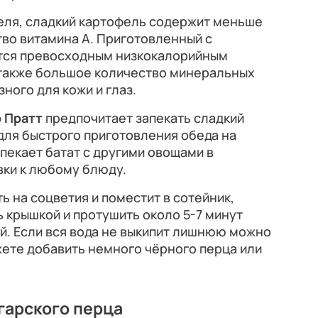
феля, сладкий картофель содержит меньше
во витамина А. Приготовленный с
ется превосходным низкокалорийным
также большое количество минеральных
ного для кожи и глаз.
р Пратт
предпочитает запекать сладкий
для быстрого приготовления обеда на
пекает батат с другими овощами в
вки к любому блюду.
ь на соцветия и поместит в сотейник,
 крышкой и протушить около 5-7 минут
ой. Если вся вода не выкипит лишнюю можно
ете добавить немного чёрного перца или
гарского перца