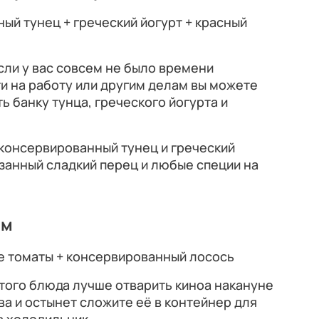
ый тунец + греческий йогурт + красный
сли у вас совсем не было времени
ти на работу или другим делам вы можете
ть банку тунца, греческого йогурта и
консервированный тунец и греческий
езанный сладкий перец и любые специи на
ем
е томаты + консервированный лосось
того блюда лучше отварить киноа накануне
ва и остынет сложите её в контейнер для