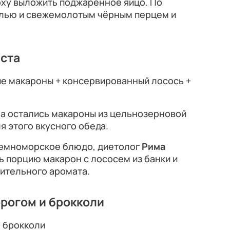
рху выложить поджаренное яйцо. По
олью и свежемолотым чёрным перцем и
ста
 макароны + консервированный лосось +
на остались макароны из цельнозерновой
ля этого вкусного обеда.
земноморское блюдо, диетолог
Рима
 порцию макарон с лососем из банки и
нительного аромата.
орогом и брокколи
+ брокколи