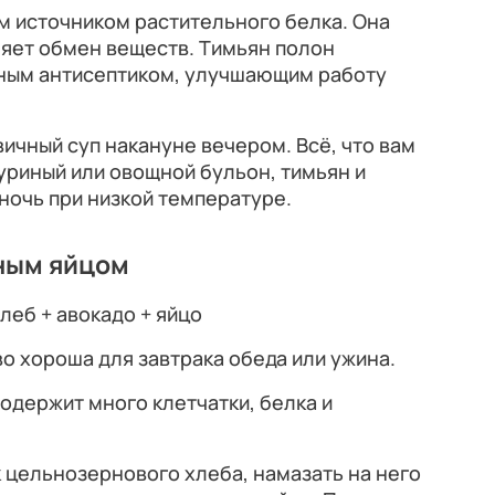
м источником растительного белка. Она
няет обмен веществ. Тимьян полон
дным антисептиком, улучшающим работу
вичный суп накануне вечером. Всё, что вам
уриный или овощной бульон, тимьян и
ночь при низкой температуре.
еным яйцом
еб + авокадо + яйцо
во хороша для завтрака обеда или ужина.
Содержит много клетчатки, белка и
 цельнозернового хлеба, намазать на него