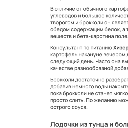
В отличие от обычного карто
углеводов и большое количест
творогом и брокколи он явля
обедом содержащим белок, а 
веществ и бета-каротина полез
Консультант по питанию
Хизе
картофель накануне вечером 
следующий день. Часто она вы
качестве разнообразной доба
Брокколи достаточно разобрат
добавив немного воды накрыть
пока брокколи не станет мягк
просто слить. По желанию мож
острого соуса.
Лодочки из тунца и бол