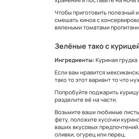
хранения и поставьте на ночь 
Чтобы приготовить полезный и
смешать киноа с консервиро
вялеными томатами пропитанн
Зелёные тако с курице
Ингредиенты:
Куриная грудка 
Если вам нравится мексиканск
тако то этот вариант то что ну
Попробуйте поджарить курицу 
разделите её на части.
Возьмите ваши любимые листь
фету, положите кусочки курин
ваших вкусовых предпочтений
оливки, огурец или перец.