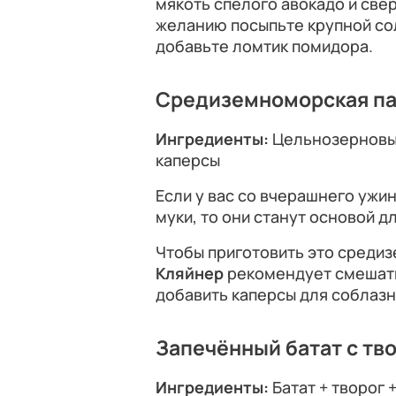
мякоть спелого авокадо и све
желанию посыпьте крупной с
добавьте ломтик помидора.
Средиземноморская па
Ингредиенты:
Цельнозерновые
каперсы
Если у вас со вчерашнего ужи
муки, то они станут основой д
Чтобы приготовить это среди
Кляйнер
рекомендует смешать
добавить каперсы для соблаз
Запечённый батат с тв
Ингредиенты:
Батат + творог 