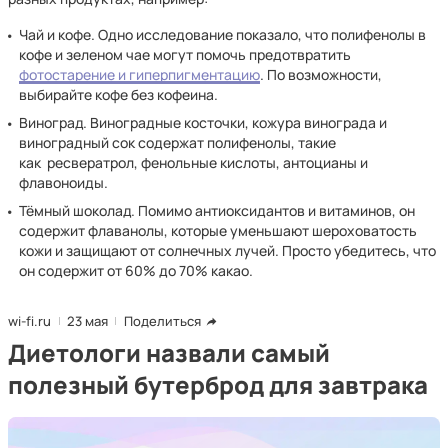
Чай и кофе. Одно исследование показало, что полифенолы в
кофе и зеленом чае могут помочь предотвратить
фотостарение и гиперпигментацию
. По возможности,
выбирайте кофе без кофеина.
Виноград. Виноградные косточки, кожура винограда и
виноградный сок содержат полифенолы, такие
как ресвератрол, фенольные кислоты, антоцианы и
флавоноиды.
Тёмный шоколад. Помимо антиоксидантов и витаминов, он
содержит флаванолы, которые уменьшают шероховатость
кожи и защищают от солнечных лучей. Просто убедитесь, что
он содержит от 60% до 70% какао.
wi-fi.ru
23 мая
Поделиться
Диетологи назвали самый
полезный бутерброд для завтрака