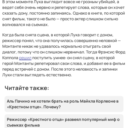
В этом моменте Лука выглядит вовсе не грозным убийцей, а
ведет себя очень нервно и репетирует слова, которые он хочет
сказать дону, постоянно запинаясь. Однако в книге, по которой
снят фильм, такого не было — просто актер слишком сильно
волновался на съемках.
Когда была снята сцена, в которой Лука говорит с доном,
режиссер понял, что она получилась совершенно неловкой —
Монтанте никак не удавалось нормально отыграть свой
диалог, потому что он слишком нервничал. Тогда Фрэнсис Форд
Коппола
решил
поступить умнее: он снял сцену, в которой
герой Монтанты репетировал свои слова, и добавил ее в фильм
перед встречей с доном. После этого неловкость и запинки
Луки стали выглядеть естественно.
Читайте также:
Аль Пачино не хотели брать на роль Майкла Корлеоне в
«Крестном отце». Почему?
Режиссер «Крестного отца» развеял популярный миф о
съемках фильма