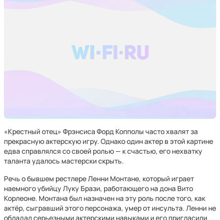
«Крестный отец» Фрэнсиса Форд Копполы часто хвалят за
прекрасную актерскую игру. Однако один актер в этой картине
едва справлялся со своей ролью — к счастью, его нехватку
таланта удалось мастерски скрыть.
Речь о бывшем рестлере Ленни Монтане, который играет
наемного убийцу Луку Брази, работающего на дона Вито
Корлеоне. Монтана был назначен на эту роль после того, как
актёр, сыгравший этого персонажа, умер от инсульта. Ленни не
обладал серьезными актерскими навыками и его пригласили