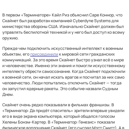
В первом «Терминаторе» Кайл Риз объяснил Саре Коннор, что
Скайнет был разработан компанией Cyberdyne Systems для
министерства обороны США. Изначально Скайнет должен был
управлять беспилотной техникой и у него был доступ ко всему
оружию.
Прежде чем подключить искусственный интеллект к военным
объектам, его
присоединили
к мировой сети гражданских
коммуникаций. За это время Скайнет быстро узнал всё о мире
и человечестве. Именно эти знания и помогли искусственному
интеллекту обрести самосознание. Когда Скайнет подключили
к военной сети, он начал искать врагов и посчитал за них само
человечество. Люди попытались отключить Скайнет — тогда
он запустил ядерные ракеты. Это событие назвали Судным
Днем.
Скайнет очень редко показывали в фильмах франшизы. В
«Терминатор: Да придёт спаситель» зрители впервые увидели
его в виде экрана компьютера, который общался голосом
Хелены Бонэм-Картер. В «Терминатор: Генезис» показали
физическое воплощение Скайнет (его сыграл Мэтт Смитт). А в