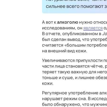
сильнее всего помогают 
А вот к
алкоголю
нужно относи
исследованиям, он
является
о
В отчете, опубликованном в
Jo
был сделан вывод, что употре
считается «большим потребле
на внешний вид кожи.
Увеличиваются припухлости по
части лица становятся чётче,
теряет такую важную для него
тоньше и суше, и лишнее обе
кожи.
Регулярное употребление алк
нарушает режим сна. В иссле
было обнаружено, что мужчин