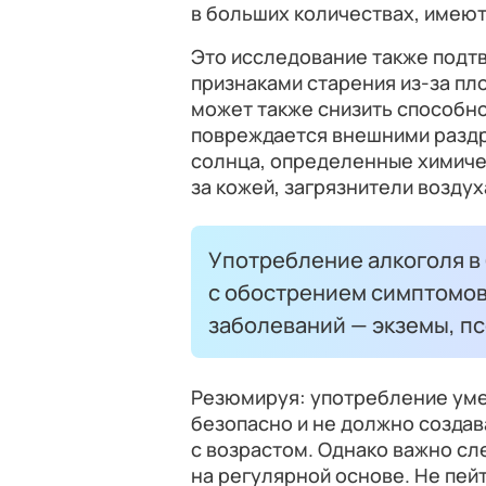
в больших количествах, имею
Это исследование также подтв
признаками старения из-за пл
может также снизить способно
повреждается внешними раздр
солнца, определенные химиче
за кожей, загрязнители воздух
Употребление алкоголя в
с обострением симптомо
заболеваний — экземы, пс
Резюмируя: употребление уме
безопасно и не должно созда
с возрастом. Однако важно сл
на регулярной основе. Не пей