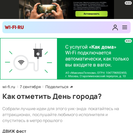
wi-fi.ru
7 сентября
Поделиться
Как отметить День города?
Собрали лучшие идеи для этого уик-энда: покатайтесь на
аттракционах, послушайте любимого исполнителя и
спуститесь в метро прошлого
ДВИЖ фест