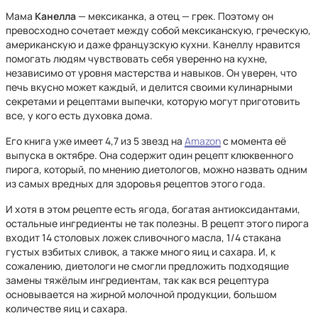
Мама
Канелла
— мексиканка, а отец — грек. Поэтому он
превосходно сочетает между собой мексиканскую, греческую,
американскую и даже французскую кухни. Канеллу нравится
помогать людям чувствовать себя уверенно на кухне,
независимо от уровня мастерства и навыков. Он уверен, что
печь вкусно может каждый, и делится своими кулинарными
секретами и рецептами выпечки, которую могут приготовить
все, у кого есть духовка дома.
Его книга уже имеет 4,7 из 5 звезд на
Amazon
с момента её
выпуска в октябре. Она содержит один рецепт клюквенного
пирога, который, по мнению диетологов, можно назвать одним
из самых вредных для здоровья рецептов этого года.
И хотя в этом рецепте есть ягода, богатая антиоксидантами,
остальные ингредиенты не так полезны. В рецепт этого пирога
входит 14 столовых ложек сливочного масла, 1/4 стакана
густых взбитых сливок, а также много яиц и сахара. И, к
сожалению, диетологи не смогли предложить подходящие
замены тяжёлым ингредиентам, так как вся рецептура
основывается на жирной молочной продукции, большом
количестве яиц и сахара.