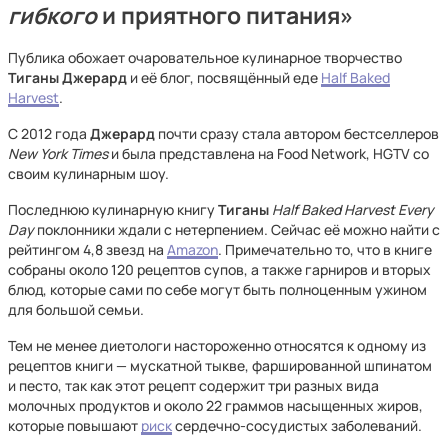
гибкого
и приятного питания»
Публика обожает очаровательное кулинарное творчество
Тиганы Джерард
и её блог, посвящённый еде
Half Baked
Harvest
.
С 2012 года
Джерард
почти сразу
стала автором бестселлеров
New York Times
и была представлена ​​​​на Food Network, HGTV со
своим кулинарным шоу.
Последнюю кулинарную книгу
Тиганы
Half Baked Harvest Every
Day
поклонники ждали с нетерпением. Сейчас её можно найти с
рейтингом 4,8 звезд на
Amazon
. Примечательно то, что в книге
собраны около 120 рецептов супов, а также гарниров и вторых
блюд, которые сами по себе могут быть полноценным ужином
для большой семьи.
Тем не менее диетологи настороженно относятся к одному из
рецептов книги — мускатной тыкве, фаршированной шпинатом
и песто, так как этот рецепт содержит три разных вида
молочных продуктов и около 22 граммов насыщенных жиров,
которые повышают
риск
сердечно-сосудистых заболеваний.