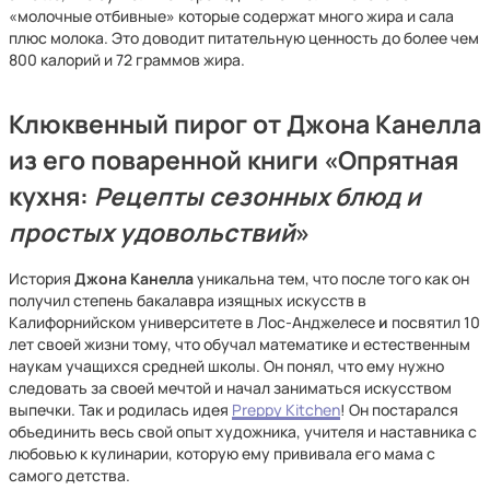
«молочные отбивные» которые содержат много жира и сала
плюс молока. Это доводит питательную ценность до более чем
800 калорий и 72 граммов жира.
Клюквенный пирог от Джона Канелла
из его поваренной книги
«
Опрятная
кухня:
Рецепты сезонных блюд и
простых удовольствий
»
История
Джона Канелла
уникальна тем, что после того как он
получил степень бакалавра изящных искусств в
Калифорнийском университете в Лос-Анджелесе
и
посвятил 10
лет своей жизни тому, что обучал математике и естественным
наукам учащихся средней школы. Он понял, что ему нужно
следовать за своей мечтой и начал заниматься искусством
выпечки. Так и родилась идея
Preppy Kitchen
! Он постарался
объединить весь свой опыт художника, учителя и наставника с
любовью к кулинарии, которую ему прививала его мама с
самого детства.