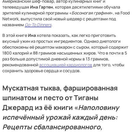
Американский шеф-повар, автор кулинарных книг и
телеведущая
Ина Гартен
, которая десятилетиями обучала
зрителей кулинарной программы «
Босоногая графиня
»
,
на Food
Network, выпустила свой новый шедевр с рецептами под
названием
Go-To Dinners
.
В этой книге
Ина
хотела показать, как легко приготовить
вкусный ужин из простых ингредиентов. Однако диетологи
обеспокоены её рецептом макарон с сыром, который содержит
1800 калорий и 88 граммов насыщенных жиров. Что в почти в 5
раз больше допустимой дневной нормы в 13 граммов,
рекомендованной
ассоциацией кардиологов
для того, чтобы
сохранить здоровье сердца и сосудов.
Мускатная тыква, фаршированная
шпинатом и песто от Тиганы
Джерард из ёё книги
«
Наполовину
испечённый урожай каждый день:
Рецепты сбалансированного,