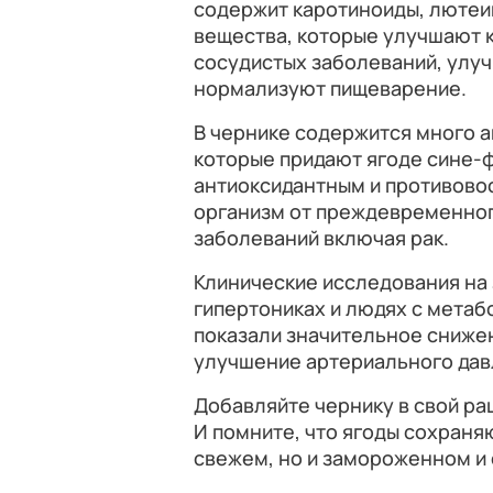
содержит каротиноиды, лютеин
вещества, которые улучшают 
сосудистых заболеваний, улу
нормализуют пищеварение.
В чернике содержится много 
которые придают ягоде сине-
антиоксидантным и противов
организм от преждевременног
заболеваний включая рак.
Клинические исследования на 
гипертониках и людях с мета
показали значительное снижен
улучшение артериального дав
Добавляйте чернику в свой рац
И помните, что ягоды сохраня
свежем, но и замороженном и