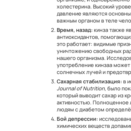
холестерина. Высокий уров
давление являются основны
важным органом в теле чело
Время, назад:
кинза также я
антиоксидантов, помогающих
это работает: видимые приз
уничтожению свободных рад
нашего организма. Исследов
употребление кинзаа может 
солнечных лучей и предотвр
Сахарная стабилизация:
в и
Journal of Nutrition
, было по
который выводит сахар из к
активностью. Полноценное л
людям с диабетом определё
Бой депрессии:
исследовани
химических веществ допами