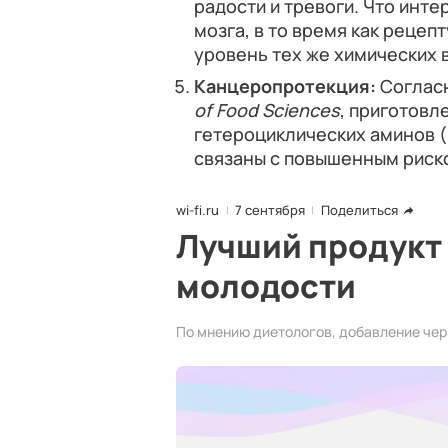
радости и тревоги. Что инте
мозга, в то время как реце
уровень тех же химических 
Канцеропротекция:
Соглас
of Food Sciences
, приготовл
гетероциклических аминов (
связаны с повышенным риско
wi-fi.ru
7 сентября
Поделиться
Лучший продукт 
молодости
По мнению диетологов, добавление чер