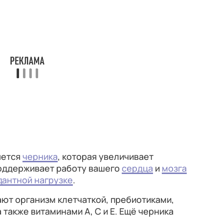
яется
черника
, которая увеличивает
оддерживает работу вашего
сердца
и
мозга
дантной нагрузке
.
ют организм клетчаткой, пребиотиками,
 также витаминами А, С и Е. Ещё черника