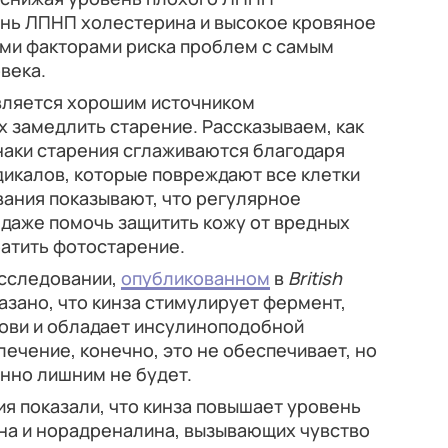
ень ЛПНП холестерина и высокое кровяное
ми факторами риска проблем с самым
века.
вляется хорошим источником
 замедлить старение. Рассказываем, как
наки старения сглаживаются благодаря
икалов, которые повреждают все клетки
ания показывают, что регулярное
даже помочь защитить кожу от вредных
атить фотостарение.
сследовании,
опубликованном
в
British
казано, что кинза стимулирует фермент,
рови и обладает инсулиноподобной
ечение, конечно, это не обеспечивает, но
нно лишним не будет.
я показали, что кинза повышает уровень
на и норадреналина, вызывающих чувство