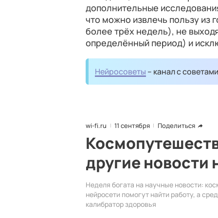
дополнительные исследования,
что можно извлечь пользу из 
более трёх недель), не выходя
определённый период) и исклю
Нейросоветы
– канал с советам
wi-fi.ru
11 сентября
Поделиться
Космопутешеств
другие новости 
Неделя богата на научные новости: кос
нейросети помогут найти работу, а ср
калибратор здоровья