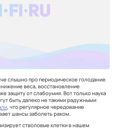
нче слышно про периодическое голодание.
снижение веса, восстановление
же защиту от слабоумия. Вот только наука
огут быть далеко не такими радужными:
али
, что регулярное чередование
вает шансы заболеть раком.
визирует стволовые клетки в нашем