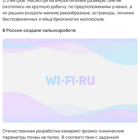
2,5 метров. Несмотря на внушительные размеры, они не
охотились на крупную добычу, по предположениям ученых, в
их рацион входили мелкие ракообразные, остракоды, личинки
беспозвоночных и яйца брюхоногих моллюсков.
В России создали сельхозробота
Отечественная разработка измеряет физико-химические
параметры почвы на полях. В соответствии с заданной