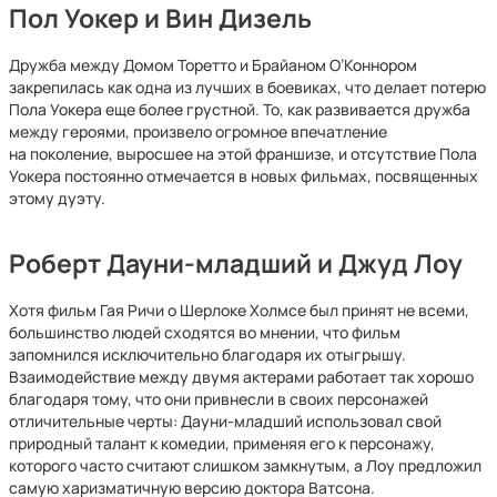
Пол Уокер и Вин Дизель
Дружба между Домом Торетто и Брайаном О’Коннором
закрепилась как одна из лучших в боевиках, что делает потерю
Пола Уокера еще более грустной. То, как развивается дружба
между героями, произвело огромное впечатление
на поколение, выросшее на этой франшизе, и отсутствие Пола
Уокера постоянно отмечается в новых фильмах, посвященных
этому дуэту.
Роберт Дауни-младший и Джуд Лоу
Хотя фильм Гая Ричи о Шерлоке Холмсе был принят не всеми,
большинство людей сходятся во мнении, что фильм
запомнился исключительно благодаря их отыгрышу.
Взаимодействие между двумя актерами работает так хорошо
благодаря тому, что они привнесли в своих персонажей
отличительные черты: Дауни-младший использовал свой
природный талант к комедии, применяя его к персонажу,
которого часто считают слишком замкнутым, а Лоу предложил
самую харизматичную версию доктора Ватсона.