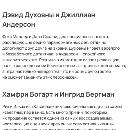
Дэвид Духовны и Джиллиан
Андерсон
Фокс Малдер и Дана Скалли, два специальных агента,
расследующие серию паранормальных дел, отлично
дополняют друг друга на экране. Духовны играет весёлого
и беззаботного детектива, а Андерсон — спокойного
и аналитического. Разница в их методах играет решающую
роль в расследовании бесчисленных загадочных дел сериала,
а игра настолько невероятна, что ни один другой актер
не сможет заменить этих персонажей.
Хамфри Богарт и Ингрид Бергман
Рик и Ильза из «Касабланки» увековечены как одна из самых
известных пар в кино. Есть много причин, по которым
их прощание остается одной из самых воссоздаваемых,
нестареющих сцен всех времен: их совместная «химия»
настолько хороша, что зрители сами могут почувствовать