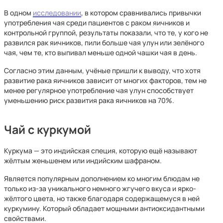
В одном
исследовании
, в котором сравнивались привычки
употребления чая среди пациентов с раком яичников и
контрольной группой, результаты показали, что те, у кого не
развился рак яичников, пили больше чая улун или зелёного
чая, чем те, кто выпивал меньше одной чашки чая в день.
Согласно этим данным, учёные пришли к выводу, что хотя
развитие рака яичников зависит от многих факторов, тем не
менее регулярное употребление чая улун способствует
уменьшению риск развития рака яичников на 70%.
Чай с куркумой
Куркума — это индийская специя, которую ещё называют
жёлтым женьшенем или индийским шафраном.
Является популярным дополнением ко многим блюдам не
только из-за уникального немного жгучего вкуса и ярко-
жёлтого цвета, но также благодаря содержащемуся в ней
куркумину. Который обладает мощными антиоксидантными
свойствами.