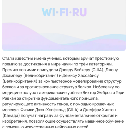
Стали известны имена учёных, которым вручат престижную
премию за достижения в мире науки по трём категориям.
Премию по химии присудили Дэвиду Бейкеру (США), Джону
Джамперу (Великобритания) и Демису Хассабису
(Великобритания) за компьютерное моделирование структур
белков и за прогнозирование структур белков. Нобелевку по
медицине получат американские учёные Виктор Эмброс и Гери
Равкан за открытие фундаментального принципа,
регулирующего активность генов, с помощью крошечных
молекул. Физики Джон Хопфильд (США) и Джеффри Хинтон
(Канада) получат награду за фундаментальные открытия и
изобретения, позволяющие осуществлять машинное обучение
с помощью искусственных нейронных сетей.