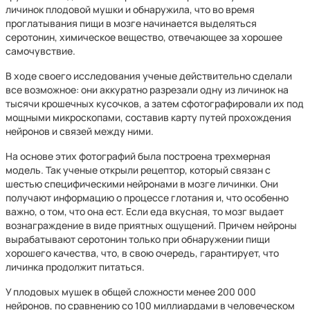
личинок плодовой мушки и обнаружила, что во время
проглатывания пищи в мозге начинается выделяться
серотонин, химическое вещество, отвечающее за хорошее
самочувствие.
В ходе своего исследования ученые действительно сделали
все возможное: они аккуратно разрезали одну из личинок на
тысячи крошечных кусочков, а затем сфотографировали их под
мощными микроскопами, составив карту путей прохождения
нейронов и связей между ними.
На основе этих фотографий была построена трехмерная
модель. Так ученые открыли рецептор, который связан с
шестью специфическими нейронами в мозге личинки. Они
получают информацию о процессе глотания и, что особенно
важно, о том, что она ест. Если еда вкусная, то мозг выдает
вознаграждение в виде приятных ощущений. Причем нейроны
вырабатывают серотонин только при обнаружении пищи
хорошего качества, что, в свою очередь, гарантирует, что
личинка продолжит питаться.
У плодовых мушек в общей сложности менее 200 000
нейронов, по сравнению со 100 миллиардами в человеческом