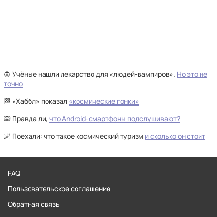
🧛 Учёные нашли лекарство для «людей-вампиров».
Но это не
точно
🏁 «Хаббл» показал
«космические гонки»
🙉 Правда ли,
что Android-смартфоны подслушивают?
🌌 Поехали: что такое космический туризм
и сколько он стоит
FAQ
Пользовательское соглашение
Обратная связь