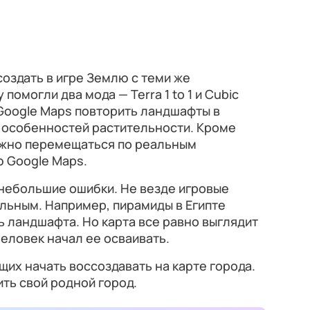
создать в игре Землю с теми же
помогли два мода — Terra 1 to 1 и Cubic
Google Maps повторить ландшафты в
х особенностей растительности. Кроме
можно перемещаться по реальным
 Google Maps.
небольшие ошибки. Не везде игровые
льным. Например, пирамиды в Египте
ь ландшафта. Но карта все равно выглядит
 человек начал ее осваивать.
их начать воссоздавать на карте города.
ить свой родной город.