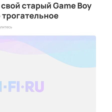
 свой старый Game Boy
о трогательное
илитесь