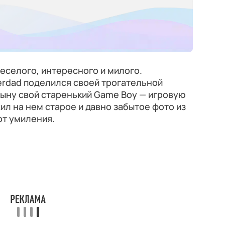
веселого, интересного и милого.
erdad поделился своей трогательной
сыну свой старенький Game Boy — игровую
ил на нем старое и давно забытое фото из
от умиления.