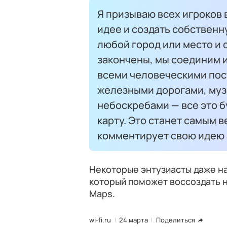
Я призываю всех игроков 
идее и создать собственн
любой город или место и с
закончены, мы соединим и
всеми человеческими пос
железными дорогами, муз
небоскребами — все это б
карту. Это станет самым в
комментирует свою идею 
Некоторые энтузиасты даже н
который поможет воссоздать н
Maps.
wi-fi.ru
24 марта
Поделиться