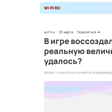
wi-fi.ru
25 марта
Поделиться
В игре воссозда
реальную величи
удалось?
Может, спрятаться на ней от коронавир