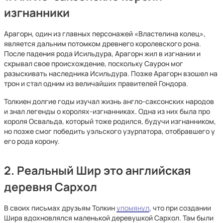
изгнанники
Арагорн, один из главных персонажей «Властелина колец»,
является дальним потомком древнего королевского рона.
После падения рода Исильдура, Арагорн жил в изгнании и
скрывал свое происхождение, поскольку Саурон мог
разыскивать наследника Исильдура. Позже Арагорн взошел на
трон и стал одним из величайших правителей Гондора.
Толкиен долгие годы изучал жизнь англо-саксонских народов
и знал легенды о королях-изгнанниках. Одна из них была про
короля Освальда, который тоже родился, будучи изгнанником,
но позже смог победить уэльского узурпатора, отобравшего у
его рода корону.
2. Реальный Шир это английская
деревня Сархол
В своих письмах друзьям Толкин
упомянул
, что при создании
Шира вдохновлялся маленькой деревушкой Сархол. Там были