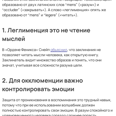
образовано от двух латинских слов “mens” («разум») и
“occluder” («закрывать»). А слово «леглименция» опять же
образовано от “mens” и “legere” («читать»).
1. Леглименция это не чтение
мыслей
В «Ордене Феникса» Снейп
объяснил
, что заклинания не
позволяет читать мысли человека, как открытую книгу.
Заклинатель видит множество образов и понять, что они
значат, учитывая все сложности разума цели.
2. Для окклюменции важно
контролировать эмоции
Защита от проникновения в воспоминания это трудный навык,
потому что при ее использовании волшебник должен
полностью контролировать свои эмоции. В разум спокойного и
уравновешенного человека гораздо сложнее попасть.