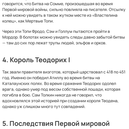
говорится, что Битва на Сомме, произошедшая во время
Первой мировой войны, сильно повлияла на писателя. Отсылку
к ней можно увидеть в таком жутком месте из «Властелина
колец», как Мертвые Топи.
Через эти Топи Фродо, Сэм и Голлум пытаются пройти в
Мордор. В болотах можно увидеть следы давно забытой битвы
— там до сих пор лежат трупы людей, эльфов и орков.
4. Король Теодорих I
Так звали правителя визготов, который царствовал с 418 по 451
год. Именно он победил Атиллу во время битвы на
Каталаунских полях. Во время сражения Теодорих одолел
врага, однако умер под весом собственной лошади, которая
погибла в бою. Сам Толкин никогда не говорил, что
вдохновлялся этой историей при создании короля Теодена,
однако уж слишком много тут совпадений.
5. Последствия Первой мировой