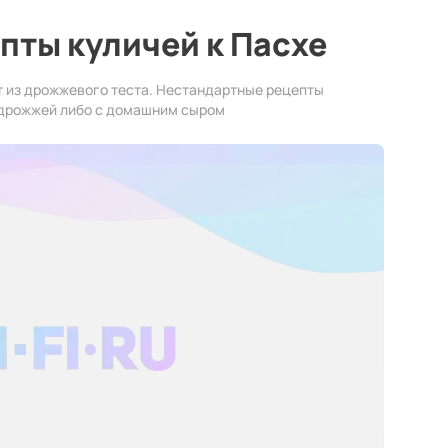
пты куличей к Пасхе
 из дрожжевого теста. Нестандартные рецепты
з дрожжей либо с домашним сыром