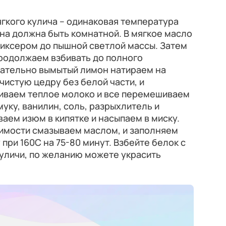
ягкого кулича – одинаковая температура
она должна быть комнатной. В мягкое масло
миксером до пышной светлой массы. Затем
продолжаем взбивать до полного
ательно вымытый лимон натираем на
чистую цедру без белой части, и
ливаем теплое молоко и все перемешиваем
уку, ванилин, соль, разрыхлитель и
ем изюм в кипятке и насыпаем в миску.
имости смазываем маслом, и заполняем
 при 160С на 75-80 минут. Взбейте белок с
уличи, по желанию можете украсить