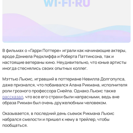
В фильмах о «Гарри Поттере» играли как начинающие актеры,
вроде Дэниела Редклиффа и Роберта Паттинсона, так и
настоящие ветераны кино. Неудивительно, что юные артисты
иногда стеснялись своих опытных коллег.
Мэттью Льюис, игравший в поттериане Невилла Долгопупса,
даже признался, что побаивался Алана Рикмана, исполнителя
роли грозного профессора Снейпа. Однако Льюис также
рассказал
, что все его страхи были напрасными, ведь вне
образа Рикман был очень дружелюбным человеком.
Оказывается, в последний день съемок Рикмана Льюис
набрался смелости и пришел к нему в трейлер, чтобы
пообщаться.