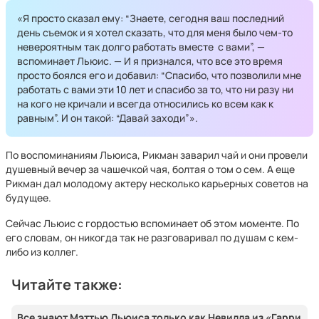
«Я просто сказал ему: “Знаете, сегодня ваш последний
день съемок и я хотел сказать, что для меня было чем-то
невероятным так долго работать вместе с вами”, —
вспоминает Льюис. — И я признался, что все это время
просто боялся его и добавил: “Спасибо, что позволили мне
работать с вами эти 10 лет и спасибо за то, что ни разу ни
на кого не кричали и всегда относились ко всем как к
равным”. И он такой: “Давай заходи”».
По воспоминаниям Льюиса, Рикман заварил чай и они провели
душевный вечер за чашечкой чая, болтая о том о сем. А еще
Рикман дал молодому актеру несколько карьерных советов на
будущее.
Сейчас Льюис с гордостью вспоминает об этом моменте. По
его словам, он никогда так не разговаривал по душам с кем-
либо из коллег.
Читайте также:
Все знают Мэттью Льюиса только как Невилла из «Гарри