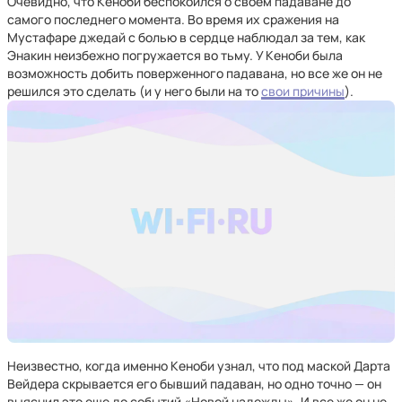
Очевидно, что Кеноби беспокоился о своем падаване до
самого последнего момента. Во время их сражения на
Мустафаре джедай с болью в сердце наблюдал за тем, как
Энакин неизбежно погружается во тьму. У Кеноби была
возможность добить поверженного падавана, но все же он не
решился это сделать (и у него были на то
свои причины
).
Неизвестно, когда именно Кеноби узнал, что под маской Дарта
Вейдера скрывается его бывший падаван, но одно точно — он
выяснил это еще до событий «Новой надежды». И все же он не