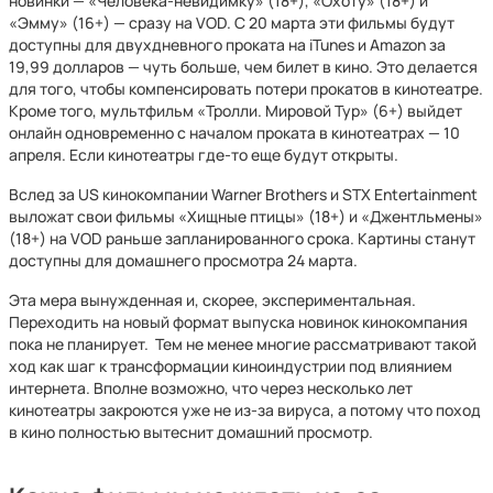
новинки — «Человека-невидимку» (18+), «Охоту» (18+) и
«Эмму» (16+) — сразу на VOD. С 20 марта эти фильмы будут
доступны для двухдневного проката на iTunes и Amazon за
19,99 долларов — чуть больше, чем билет в кино. Это делается
для того, чтобы компенсировать потери прокатов в кинотеатре.
Кроме того, мультфильм «Тролли. Мировой Тур» (6+) выйдет
онлайн одновременно с началом проката в кинотеатрах — 10
апреля. Если кинотеатры где-то еще будут открыты.
Вслед за US кинокомпании Warner Brothers и STX Entertainment
выложат свои фильмы «Хищные птицы» (18+) и «Джентльмены»
(18+) на VOD раньше запланированного срока. Картины станут
доступны для домашнего просмотра 24 марта.
Эта мера вынужденная и, скорее, экспериментальная.
Переходить на новый формат выпуска новинок кинокомпания
пока не планирует. Тем не менее многие рассматривают такой
ход как шаг к трансформации киноиндустрии под влиянием
интернета. Вполне возможно, что через несколько лет
кинотеатры закроются уже не из-за вируса, а потому что поход
в кино полностью вытеснит домашний просмотр.