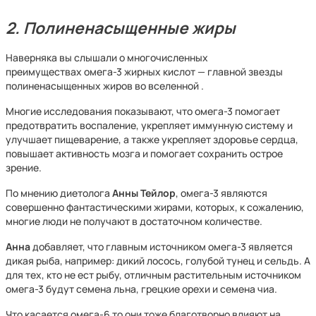
2. Полиненасыщенные жиры
Наверняка вы слышали о многочисленных
преимуществах омега-3 жирных кислот — главной звезды
полиненасыщенных жиров во вселенной .
Многие исследования показывают, что омега-3 помогает
предотвратить воспаление, укрепляет иммунную систему и
улучшает пищеварение, а также укрепляет здоровье сердца,
повышает активность мозга и помогает сохранить острое
зрение.
По мнению диетолога
Анны Тейлор
,
омега-3 являются
совершенно фантастическими жирами, которых, к сожалению,
многие люди не получают в достаточном количестве.
Анна
добавляет, что главным источником омега-3 является
дикая рыба, например: дикий лосось, голубой тунец и сельдь. А
для тех, кто не ест рыбу, отличным растительным источником
омега-3 будут семена льна, грецкие орехи и семена чиа.
Что касается омега-6 то они тоже благотворно влияют на