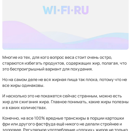
Многие из тех, для кого вопрос веса стоит очень остро,
стараются избегать продуктов, содержащих жир, полагая, что
это беспроигрышный вариант для похудения.
Но на самом деле не вся жирная пища так плоха, потому что не
все жиры одинаковы.
И насколько это не покажется сейчас странным, можно есть
жир для сжигания жира. Главное понимать, какие жиры полезны
и в каких количествах.
Конечно, на все 100% вредные трансжиры в порции картошки
фри или другого фастфуда ещё никого не делали стройнее и
здоровее. Регулярное употребление «плохих» жиров не только