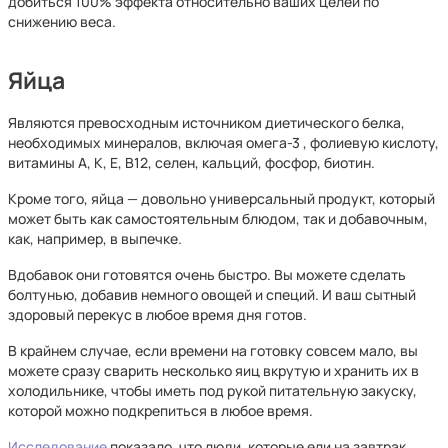
добиться 100% эффекта относительно ваших целей по
снижению веса.
Яйца
Являются превосходным источником диетического белка,
необходимых минералов, включая омега-3 , фолиевую кислоту,
витамины А, К, Е, В12, селен, кальций, фосфор, биотин.
Кроме того, яйца — довольно универсальный продукт, который
может быть как самостоятельным блюдом, так и добавочным,
как, например, в выпечке.
Вдобавок они готовятся очень быстро. Вы можете сделать
болтунью, добавив немного овощей и специй. И ваш сытный
здоровый перекус в любое время дня готов.
В крайнем случае, если времени на готовку совсем мало, вы
можете сразу сварить несколько яиц вкрутую и хранить их в
холодильнике, чтобы иметь под рукой питательную закуску,
которой можно подкрепиться в любое время.
Исследование
показало, что люди, которые ели на завтрак