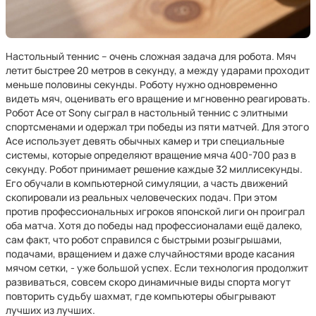
Настольный теннис – очень сложная задача для робота. Мяч
летит быстрее 20 метров в секунду, а между ударами проходит
меньше половины секунды. Роботу нужно одновременно
видеть мяч, оценивать его вращение и мгновенно реагировать.
Робот Ace от Sony сыграл в настольный теннис с элитными
спортсменами и одержал три победы из пяти матчей. Для этого
Ace использует девять обычных камер и три специальные
системы, которые определяют вращение мяча 400-700 раз в
секунду. Робот принимает решение каждые 32 миллисекунды.
Его обучали в компьютерной симуляции, а часть движений
скопировали из реальных человеческих подач. При этом
против профессиональных игроков японской лиги он проиграл
оба матча. Хотя до победы над профессионалами ещё далеко,
сам факт, что робот справился с быстрыми розыгрышами,
подачами, вращением и даже случайностями вроде касания
мячом сетки, - уже большой успех. Если технология продолжит
развиваться, совсем скоро динамичные виды спорта могут
повторить судьбу шахмат, где компьютеры обыгрывают
лучших из лучших.