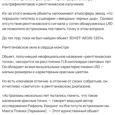
ультрафиолетовое и рентгеновское излучение.
Из-за этого внешне объекты напоминают атмосферы звезд, что
породило гипотезу о сценарии «звездных черных дыр». Однако
отсутствие рентгеновского сигнала у сотен обнаруженных LRD
не позволяло астрономам поставить точку в этом вопросе.
До тех пор, пока не был найден объект 3DHST-AEGIS-12014.
Рентгеновское окно в сердце монстра
Объект, получивший неофициальное название «рентгеновская
точка», находится на расстоянии 11,8 миллиарда световых лет.
Он обладает всеми визуальными характеристиками LRD —
малым размером и характерным красным цветом.
Но есть ключевое отличие: в отличие от своих собратьев, он
отчетливо «светится» в рентгеновском диапазоне.
«Астрономы несколько лет пытались понять, что такое
маленькие красные точки, — говорит ведущий автор
исследования Рафаэль Хвидинг из Института астрономии им.
Макса Планка (Германия). — Этот единственный объект