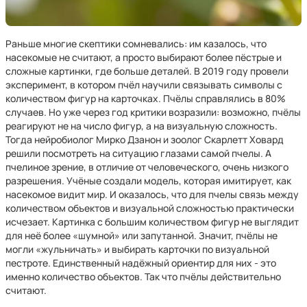
Раньше многие скептики сомневались: им казалось, что
насекомые не считают, а просто выбирают более пёстрые и
сложные картинки, где больше деталей. В 2019 году провели
эксперимент, в котором пчёл научили связывать символы с
количеством фигур на карточках. Пчёлы справлялись в 80%
случаев. Но уже через год критики возразили: возможно, пчёлы
реагируют не на число фигур, а на визуальную сложность.
Тогда нейробиолог Мирко Дзанон и зоолог Скарлетт Ховард
решили посмотреть на ситуацию глазами самой пчелы. А
пчелиное зрение, в отличие от человеческого, очень низкого
разрешения. Учёные создали модель, которая имитирует, как
насекомое видит мир. И оказалось, что для пчелы связь между
количеством объектов и визуальной сложностью практически
исчезает. Картинка с большим количеством фигур не выглядит
для неё более «шумной» или запутанной. Значит, пчёлы не
могли «жульничать» и выбирать карточки по визуальной
пестроте. Единственный надёжный ориентир для них - это
именно количество объектов. Так что пчёлы действительно
считают.