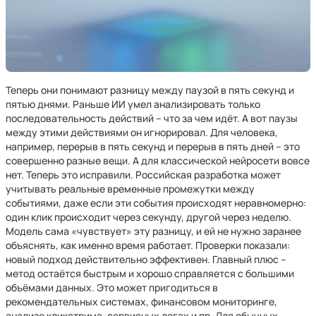
Теперь они понимают разницу между паузой в пять секунд и
пятью днями. Раньше ИИ умел анализировать только
последовательность действий – что за чем идёт. А вот паузы
между этими действиями он игнорировал. Для человека,
например, перерыв в пять секунд и перерыв в пять дней – это
совершенно разные вещи. А для классической нейросети вовсе
нет. Теперь это исправили. Российская разработка может
учитывать реальные временные промежутки между
событиями, даже если эти события происходят неравномерно:
один клик происходит через секунду, другой через неделю.
Модель сама «чувствует» эту разницу, и ей не нужно заранее
объяснять, как именно время работает. Проверки показали:
новый подход действительно эффективен. Главный плюс –
метод остаётся быстрым и хорошо справляется с большими
объёмами данных. Это может пригодиться в
рекомендательных системах, финансовом мониторинге,
анализе кликстрима, сервисных логах и пр. Для обычных