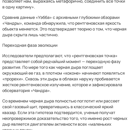
позволяет нам, выражаясь метафорично, соединить все точки
в одну картину».
Сравнив данные «Уэбба» с архивными глубокими обзорами
«Чандры», команда обнаружила, что рентгеновская яркость
объекта меняется. Это подтверждает теорию о том, что черная
дыра скрыта лишь частично.
Переходная фаза эволюции
Исследователи предполагают, что «рентгеновская точка»
представляет собой редчайший момент — переходную фазу
развития. По мере того как черная дыра поглощает
окружающий ее газ, в плотном «коконе» начинают появляться
«прорехи». Сквозь эти дыры в облаках наружу пробивается
жесткое рентгеновское излучение, которое и зафиксировала
обсерватория «Чандра».
Со временем черная дыра полностью поглотит или рассеет
свой газовый щит, превратившись в классический яркий
квазар. Если эта гипотеза подтвердится, ученые получат
неопровержимое доказательство того, что именно рост черных
дыр является двигателем активности всех «маленьких
красных точек».