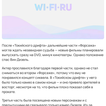
После «Токийского дрифта» дальнейшие части «Форсажа»
могла ждать незавидная судьба — новые фильмы планировали
выпускать сразу на DVD, минуя кинотеатры. Однако положение
спас Вин Дизель.
Актер прославился благодаря первой части, однако не стал
сниматься во втором «Форсаже», потому что ему не
понравился концепт сиквела. В «Токийском дрифте» у него
было только камео в самом конце — и оно привело зрителей в
восторг, несмотря на то, что фильм плохо показал себя в
прокате.
Третья часть была посвящена новым персонажам и с
предыдущими ее связывало только камео Дизеля. Из-за