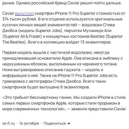
рынке. Однако российский бренд Caviar решил пойти дальше.
Caviar
выпустил
смартфон iPhone 11 Pro Superior стоимостью от
374 тысяч рублей. В его отделке используются оригинальные
кусочки личных вещей знаменитостей — водолазки Стива
Джобса (модель Superior Jobs), перчатки Мухамеда Али
(Superior Ali & Frazer) и концертных костюмов Beatles (Superior
The Beatles). Всего в коллекцию войдет 13 экземпляров.
Первая модель вышла с частичкой водолазки, некогда
принадлежавшей основателю Apple. Она вписана в эмблему с
надкушенным яблоком, выполненным из черненого титана.
Ниже выгравировано описание гаджета — модель и
информация о ней. Также на iPhone 11 Pro Superior Jobs есть
гравировка с автографом Стива Джобса. Всего таких
смартфонов будет выпущено 9 экземпляров.
«Это трибьют бессмертному гению. Мы создали iPhone в стиле
самых первых смартфонов Apple, которые стали прорывом в
мире современных технологий», — заявили представили Caviar.
wi-fi.ru
14 октября
Поделиться