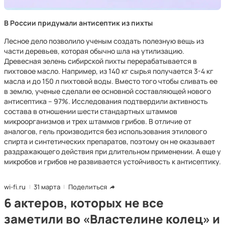
В России придумали антисептик из пихты
Лесное дело позволило ученым создать полезную вещь из
части деревьев, которая обычно шла на утилизацию.
Древесная зелень сибирской пихты перерабатывается в
пихтовое масло. Например, из 140 кг сырья получается 3-4 кг
масла и до 150 л пихтовой воды. Вместо того чтобы сливать ее
в землю, ученые сделали ее основной составляющей нового
антисептика – 97%. Исследования подтвердили активность
состава в отношении шести стандартных штаммов
микроорганизмов и трех штаммов грибов. В отличие от
аналогов, гель производится без использования этилового
спирта и синтетических препаратов, поэтому он не оказывает
раздражающего действия при длительном применении. А еще у
микробов и грибов не развивается устойчивость к антисептику.
wi-fi.ru
31 марта
Поделиться
6 актеров, которых не все
заметили во «Властелине колец» и