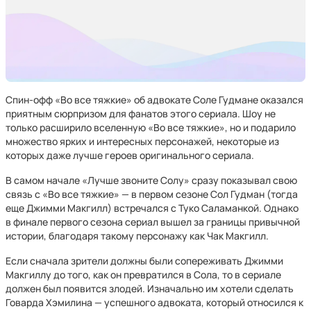
Спин-офф «Во все тяжкие» об адвокате Соле Гудмане оказался
приятным сюрпризом для фанатов этого сериала. Шоу не
только расширило вселенную «Во все тяжкие», но и подарило
множество ярких и интересных персонажей, некоторые из
которых даже лучше героев оригинального сериала.
В самом начале «Лучше звоните Солу» сразу показывал свою
связь с «Во все тяжкие» — в первом сезоне Сол Гудман (тогда
еще Джимми Макгилл) встречался с Туко Саламанкой. Однако
в финале первого сезона сериал вышел за границы привычной
истории, благодаря такому персонажу как Чак Макгилл.
Если сначала зрители должны были сопереживать Джимми
Макгиллу до того, как он превратился в Сола, то в сериале
должен был появится злодей. Изначально им хотели сделать
Говарда Хэмилина — успешного адвоката, который относился к