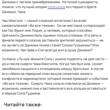
Джимми с легким пренебрежением. Но позже сценаристы
поняли, что лучший злодей
получится
из старшего брата
Джимми, Чака.
Чак Макгилл — самый сложный антагонист во всей
киновселенной «Во все тяжкие». Он не жестокий суперзлодей
как Гас Фринг или Лидия, а человек, который способен
причинить Джимми боль одними только словами. Его речь в
финале первого сезона заставила зрителей задуматься — не
из-за него ли Джимми позже станет Солом Гудманом? Или,
возможно, Чак прав и Сол всегда жил в душе Джимми?
Условно «Лучше звоните Солу» можно поделить на две части —
до и после смерти Чака Макгилла. Когда Чак был жив, сюжет
неизбежно сводился к отношениям между братьями. А после
его гибели на передний план вышла сюжетная линия о
конфликте в наркокартели, который позже приведет к событиям
«Во все тяжкие». Смерть Чака сильно повлияла на Джимми —
возможно, именно она и заставила его все дольше оставаться
в образе Сола Гудмана.
Читайте также: