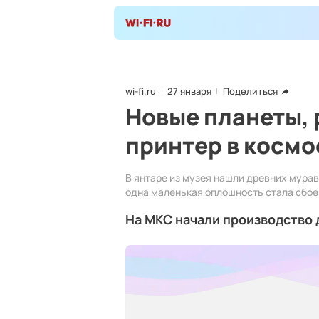
wi-fi.ru
27 января
Поделиться
Новые планеты, 
принтер в космос
В янтаре из музея нашли древних мура
одна маленькая оплошность стала сбое
На МКС начали производство 