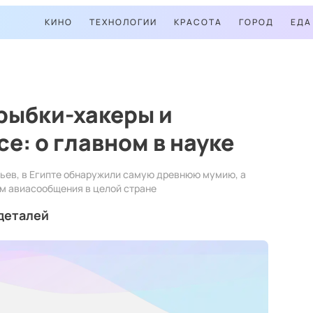
КИНО
ТЕХНОЛОГИИ
КРАСОТА
ГОРОД
ЕДА
рыбки-хакеры и
е: о главном в науке
вьев, в Египте обнаружили самую древнюю мумию, а
м авиасообщения в целой стране
деталей