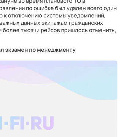
ануне во время планового ТО в
авлении по ошибке был удален всего один
ло к отключению системы уведомлений,
 важных данных экипажам гражданских
и более тысячи рейсов пришлось отменить,
ал экзамен по менеджменту