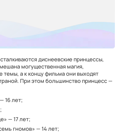
 сталкиваются диснеевские принцессы,
замешана могущественная магия,
 темы, а к концу фильма они выходят
траной. При этом большинство принцесс —
— 16 лет;
;
е» — 17 лет;
семь гномов» — 14 лет;