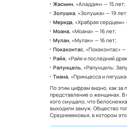
Жасмин
, «Аладдин» — 15 лет;
Золушка
, «Золушка» — 19 лет
Мерида
, «Храбрая сердцем» —
Моана
, «Моана» — 16 лет;
Мулан
, «Мулан» — 16 лет;
Покахонтас
, «Покахонтас» — 
Райя
, «Райя и последний драк
Рапунцель
, «Рапунцель: Зап
Тиана
, «Принцесса и лягушка»
По этим цифрам видно, как за
представление о женщинах. В 
кого смущало, что Белоснежк
выходили замуж. Общество тог
Средневековья, в котором это