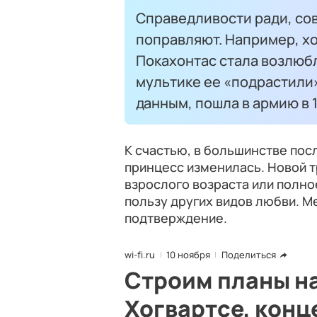
Справедливости ради, сов
поправляют. Например, хо
Покахонтас стала возлюбл
мультике ее «подрастили»
данным, пошла в армию в 1
К счастью, в большинстве по
принцесс изменилась. Новой 
взрослого возраста или полн
пользу других видов любви. М
подтверждение.
wi-fi.ru
10 ноября
Поделиться
Строим планы на
Хогвартсе, конц