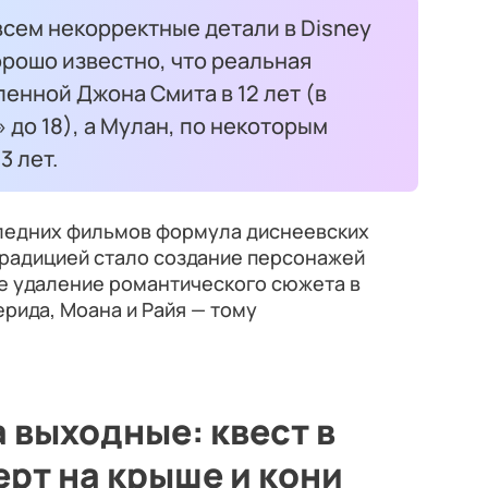
сем некорректные детали в Disney
рошо известно, что реальная
енной Джона Смита в 12 лет (в
 до 18), а Мулан, по некоторым
3 лет.
следних фильмов формула диснеевских
традицией стало создание персонажей
ое удаление романтического сюжета в
ерида, Моана и Райя — тому
 выходные: квест в
ерт на крыше и кони