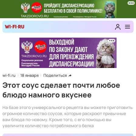
wi-fi.ru
18 января
Поделиться
Этот соус сделает почти любое
блюдо намного вкуснее
На базе этого универсального рецепта вы можете приготовить
огромное количество соусов, которые раскроют привычные
вам блюда по-новому. Кроме того, с его помощью вы
увеличите количество потребляемого белка