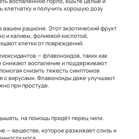
ать воспалённое горло, ешьте целые и
ь клетчатку и получить хорошую дозу
в вашем рационе. Этот экзотический фрукт
но и калием, фолиевой кислотой,
щищают клетки от повреждений.
тиоксидантов — флавоноидов, таких как
ые снижают воспаление и поддерживают
 помогая снизить тяжесть симптомов
ся с вирусами. Флавоноиды даже улучшают
жно при простуде.
дышать, на помощь придёт перец чили.
не — веществе, которое разжижает слизь и
енности носа.