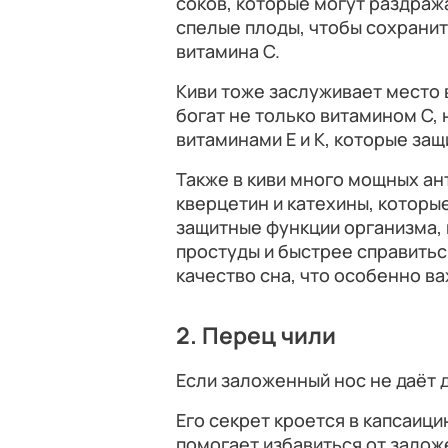
соков, которые могут раздраж
спелые плоды, чтобы сохранит
витамина C.
Киви тоже заслуживает место 
богат не только витамином C, 
витаминами Е и K, которые за
Также в киви много мощных ан
кверцетин и катехины, котор
защитные функции организма,
простуды и быстрее справить
качество сна, что особенно ва
2. Перец чили
Если заложенный нос не даёт 
Его секрет кроется в капсаици
помогает избавиться от залож