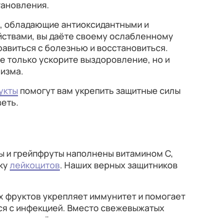
тановления.
, обладающие антиоксидантными и
ствами, вы даёте своему ослабленному
авиться с болезнью и восстановиться.
не только ускорите выздоровление, но и
изма.
укты
помогут вам укрепить защитные силы
еть.
ы и грейпфруты наполнены витамином C,
ку
лейкоцитов
. Наших верных защитников
х фруктов укрепляет иммунитет и помогает
ся с инфекцией. Вместо свежевыжатых