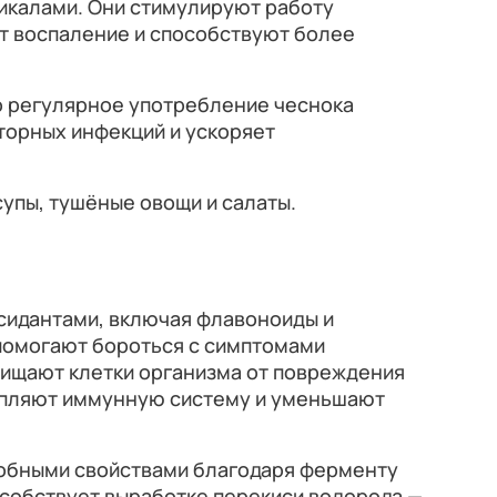
калами. Они стимулируют работу
 воспаление и способствуют более
то регулярное употребление чеснока
торных инфекций и ускоряет
супы, тушёные овощи и салаты.
сидантами, включая флавоноиды и
помогают бороться с симптомами
щищают клетки организма от повреждения
епляют иммунную систему и уменьшают
обными свойствами благодаря ферменту
особствует выработке перекиси водорода —