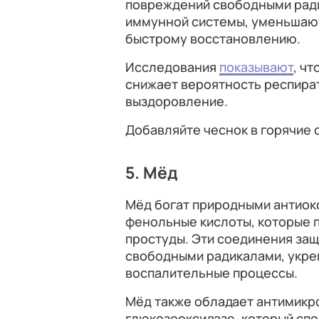
повреждений свободными ради
иммунной системы, уменьшают
быстрому восстановлению.
Исследования
показывают
, ч
снижает вероятность респира
выздоровление.
Добавляйте чеснок в горячие 
5. Мёд
Мёд богат природными антиок
фенольные кислоты, которые 
простуды. Эти соединения за
свободными радикалами, укр
воспалительные процессы.
Мёд также обладает антимикр
глюкозооксидазе, который сп