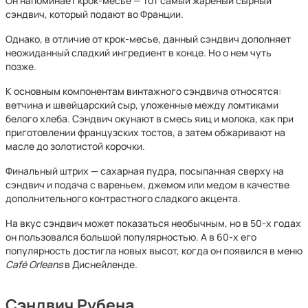
Он напоминает крок-месье — тот самый жареный сырный
сэндвич, который подают во Франции.
Однако, в отличие от крок-месье, данный сэндвич дополняет
неожиданный сладкий ингредиент в конце. Но о нем чуть
позже.
К основным компонентам винтажного сэндвича относятся:
ветчина и швейцарский сыр, уложенные между ломтиками
белого хлеба. Сэндвич окунают в смесь яиц и молока, как при
приготовлении французских тостов, а затем обжаривают на
масле до золотистой корочки.
Финальный штрих — сахарная пудра, посыпанная сверху на
сэндвич и подача с вареньем, джемом или медом в качестве
дополнительного контрастного сладкого акцента.
На вкус сэндвич может показаться необычным, но в 50-х годах
он пользовался большой популярностью. А в 60-х его
популярность достигла новых высот, когда он появился в меню
Café Orleans
в Диснейленде.
Сэндвич Рубена