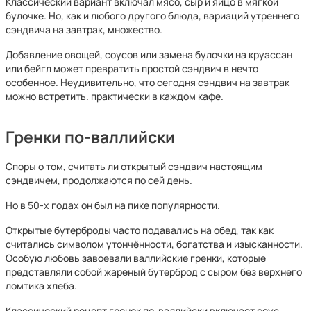
Классический вариант включал мясо, сыр и яйцо в мягкой
булочке. Но, как и любого другого блюда, вариаций утреннего
сэндвича на завтрак, множество.
Добавление овощей, соусов или замена булочки на круассан
или бейгл может превратить простой сэндвич в нечто
особенное. Неудивительно, что сегодня сэндвич на завтрак
можно встретить. практически в каждом кафе.
Гренки по-валлийски
Споры о том, считать ли открытый сэндвич настоящим
сэндвичем, продолжаются по сей день.
Но в 50-х годах он был на пике популярности.
Открытые бутерброды часто подавались на обед, так как
считались символом утончённости, богатства и изысканности.
Особую любовь завоевали валлийские гренки, которые
представляли собой жареный бутерброд с сыром без верхнего
ломтика хлеба.
Классический рецепт гренок по-валлийски включает соус,