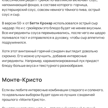
напоминающий фондю, в составе которого: горчица,
вустерширский соус, совсем немного тёмного пива, острый
соус и сыр.
В версии 50-х от
Бетти Крокер
использовался острый сыр
чеддер
. Но и с
грюйером
это блюдо будет не менее вкусным.
Все ингредиенты соуса перемешивались, после чего им щедро
поливался тост и отправлялся в духовку, чтобы сыр аппетитно
подрумянился.
Хотя этот винтажный горячий сэндвич выглядит довольно
скромно. Его можно улучшить, добавив интересные
ингредиенты. Например, карамелизированный лук придаст
блюду больше вкуса и текстурного разнообразия.
Монте-Кристо
Если вы любите интересные комбинации сладкого и соленого,
то идеальным выбором будет один из лучших сэндвичей
прошлого «Монте Кристо».