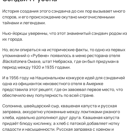
История создания этого сэндвича до сих пор вызывает много
споров, и его происхождение окутано многочисленными
тайнами и легендами.
Нью-йоркцы уверенны, что этот знаменитый сэндвич родом из
их города.
Но, если опираться на исторические факты, то одно из первых
упоминаний о «Рубене» появилось в меню ресторана отеля
Blackstone
в Омахе, штат Небраска, где он был придуман в
период между 1920 и 1935 годами.
И в 1956 году на Национальном конкурсе идей для сэндвичей
одна из официанток неизвестного отеля в Америке
представила этот рецепт, где он завоевал первое место, что
обеспечило ему популярность по всей стране.
Солонина, швейцарский сыр, квашеная капуста и русская
заправка, аккуратно уложенные между ломтиками ржаного
хлеба, идеально дополняют друг друга. Квашеная капуста
придаёт блюду кислинку, а хлеб с патокой добавляет нотку
сладости и насыщенности. Русская заправка с хреном и