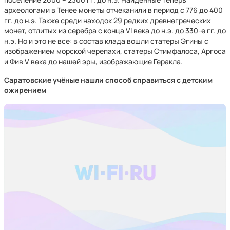
археологами в Тенее монеты отчеканили в период с 776 до 400
гг. до н.э. Также среди находок 29 редких древнегреческих
монет, отлитых из серебра с конца VI века до н.э. до 330-е гг. до
н.э. Но и это не все: в состав клада вошли статеры Эгины с
изображением морской черепахи, статеры Стимфалоса, Аргоса
и Фив V века до нашей эры, изображающие Геракла.
Саратовские учёные нашли способ справиться с детским
ожирением