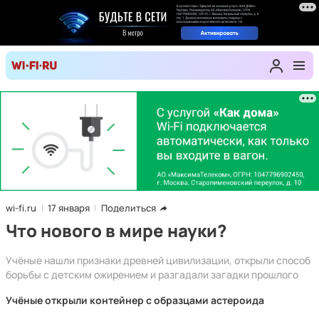
wi-fi.ru
17 января
Поделиться
Что нового в мире науки?
Учёные нашли признаки древней цивилизации, открыли способ
борьбы с детским ожирением и разгадали загадки прошлого
Учёные открыли контейнер с образцами астероида