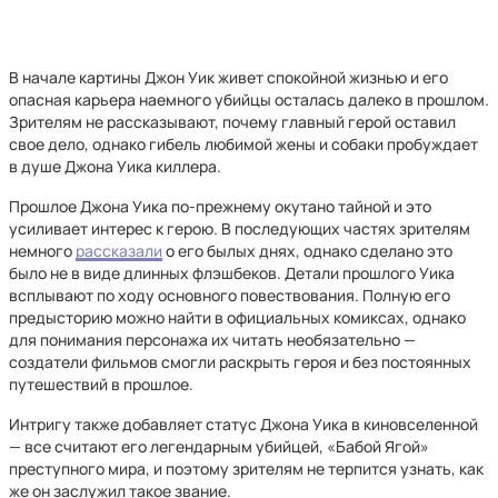
В начале картины Джон Уик живет спокойной жизнью и его
опасная карьера наемного убийцы осталась далеко в прошлом.
Зрителям не рассказывают, почему главный герой оставил
свое дело, однако гибель любимой жены и собаки пробуждает
в душе Джона Уика киллера.
Прошлое Джона Уика по-прежнему окутано тайной и это
усиливает интерес к герою. В последующих частях зрителям
немного
рассказали
о его былых днях, однако сделано это
было не в виде длинных флэшбеков. Детали прошлого Уика
всплывают по ходу основного повествования. Полную его
предысторию можно найти в официальных комиксах, однако
для понимания персонажа их читать необязательно —
создатели фильмов смогли раскрыть героя и без постоянных
путешествий в прошлое.
Интригу также добавляет статус Джона Уика в киновселенной
— все считают его легендарным убийцей, «Бабой Ягой»
преступного мира, и поэтому зрителям не терпится узнать, как
же он заслужил такое звание.