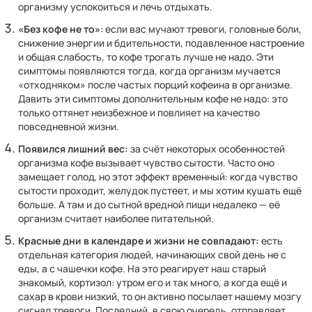
организму успокоиться и лечь отдыхать.
«Без кофе не то»
: если вас мучают тревоги, головные боли,
снижение энергии и бдительности, подавленное настроение
и общая слабость, то кофе трогать лучше не надо. Эти
симптомы появляются тогда, когда организм мучается
«отходняком» после частых порций кофеина в организме.
Давить эти симптомы дополнительным кофе не надо: это
только оттянет неизбежное и повлияет на качество
повседневной жизни.
Появился лишний вес:
за счёт некоторых особенностей
организма кофе вызывает чувство сытости. Часто оно
замещает голод, но этот эффект временный: когда чувство
сытости проходит, желудок пустеет, и мы хотим кушать ещё
больше. А там и до сытной вредной пищи недалеко — её
организм считает наиболее питательной.
Красные дни в календаре и жизни не совпадают:
есть
отдельная категория людей, начинающих свой день не с
еды, а с чашечки кофе. На это реагирует наш старый
знакомый, кортизол: утром его и так много, а когда ещё и
сахар в крови низкий, то он активно посылает нашему мозгу
сигнал тревоги. Последний, в свою очередь, отправляет