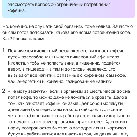
рассмотреть вопрос об ограничении потребления
кофеина.
Но, конечно, не слушать свой организм тоже нельзя. Зачастую
он сам готов подсказать, какова его норма потребления кофе.
Как? Рассказываем:
Появляется кислотный рефлюкс:
его вызывает кофеин
путём расслабления нижнего пищеводный сфинктера.
Кислота, чтобы не попасть вниз, в кишечник, подаётся
вверх, в пищевод — а там и до головы недалеко. Его
вызывают все напитки, связанные с кофеином: сам кофе,
чай, энергетики и, конечно, газированные напитки.
«Не могу заснуть»
: если в организм за шесть часов до сна
попал кофе, то можно даже не ложиться в кровать. Дело в
том, как работает кофеин: он замещает собой молекулы
аденозина (мы перестаём на короткий срок чуствовать
усталость) и повышает выработку адреналина и кортизола
(отвечают за питание организма при стрессе). Аденозин в
норму возвращается быстро, а вот адреналин и кортизол
будут вырабатываться все шесть часов, не давая нашему