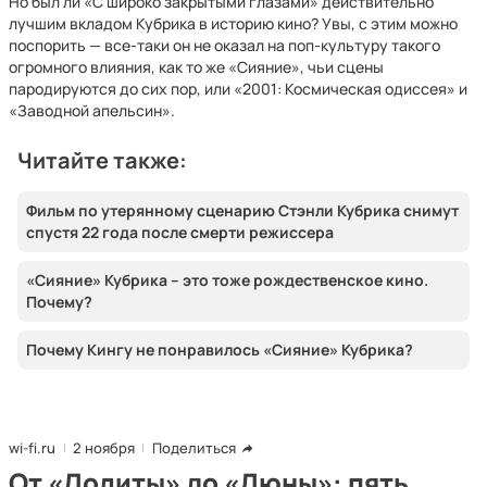
Но был ли «С широко закрытыми глазами» действительно
лучшим вкладом Кубрика в историю кино? Увы, с этим можно
поспорить — все-таки он не оказал на поп-культуру такого
огромного влияния, как то же «Сияние», чьи сцены
пародируются до сих пор, или «2001: Космическая одиссея» и
«Заводной апельсин».
Читайте также:
Фильм по утерянному сценарию Стэнли Кубрика снимут
спустя 22 года после смерти режиссера
«Сияние» Кубрика – это тоже рождественское кино.
Почему?
Почему Кингу не понравилось «Сияние» Кубрика?
wi-fi.ru
2 ноября
Поделиться
От «Лолиты» до «Дюны»: пять