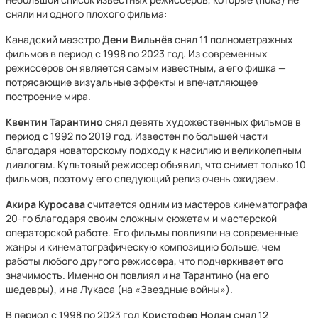
сняли ни одного плохого фильма:
Канадский маэстро
Дени Вильнёв
снял 11 полнометражных
фильмов в период с 1998 по 2023 год. Из современных
режиссёров он является самым известным, а его фишка —
потрясающие визуальные эффекты и впечатляющее
построение мира.
Квентин Тарантино
снял девять художественных фильмов в
период с 1992 по 2019 год. Известен по большей части
благодаря новаторскому подходу к насилию и великолепным
диалогам. Культовый режиссер объявил, что снимет только 10
фильмов, поэтому его следующий релиз очень ожидаем.
Акира Куросава
считается одним из мастеров кинематографа
20-го благодаря своим сложным сюжетам и мастерской
операторской работе. Его фильмы повлияли на современные
жанры и кинематографическую композицию больше, чем
работы любого другого режиссера, что подчеркивает его
значимость. Именно он повлиял и на Тарантино (на его
шедевры), и на Лукаса (на «Звездные войны»).
В период с 1998 по 2023 год
Кристофер Нолан
снял 12