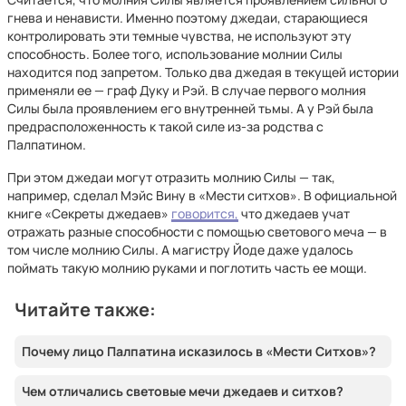
гнева и ненависти. Именно поэтому джедаи, старающиеся
контролировать эти темные чувства, не используют эту
способность. Более того, использование молнии Силы
находится под запретом. Только два джедая в текущей истории
применяли ее — граф Дуку и Рэй. В случае первого молния
Силы была проявлением его внутренней тьмы. А у Рэй была
предрасположенность к такой силе из-за родства с
Палпатином.
При этом джедаи могут отразить молнию Силы — так,
например, сделал Мэйс Вину в «Мести ситхов». В официальной
книге «Секреты джедаев»
говорится,
что джедаев учат
отражать разные способности с помощью светового меча — в
том числе молнию Силы. А магистру Йоде даже удалось
поймать такую молнию руками и поглотить часть ее мощи.
Читайте также:
Почему лицо Палпатина исказилось в «Мести Ситхов»?
Чем отличались световые мечи джедаев и ситхов?