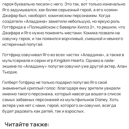
героя буквально писали с него. Это так, вот только изначально
Яго задумывался, как более серьезный герой, а его хозяин
Джафар был, наоборот, комическим персонажем. Когда
создатели «Аладдина» заметили небольшую, но яркую роль
Готтфрида в «Полицейском с Беверли-Хиллз 2», то решили, что
Джафара и Яго нужно поменять местами. Комика позвали на
озвучку героя, и так появился ворчливый, смешной и немного
истеричный попугай.
Готтфрид озвучивал Яго во всех частях «Аладдина», а также в
мультсериале и серии игр Kingdom Hearts. Однако в лайв-
экшене по «Аладдину» попугая озвучил уже другой актер, Алан
Тьюдик.
Гилберт Готфрид не только подарил попугаю Яго свой
знаменитый хриплый голос: благодаря ему зрители увидели
именно такого персонажа, который навсегда вошел в список
самых забавных персонажей из мультфильмов Disney. Хоть
актера уже нет с нами, герой, которого он озвучил, всегда
будет радовать как детей, так и взрослых.
Читайте также: