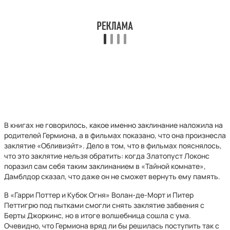
В книгах не говорилось, какое именно заклинание наложила на
родителей Гермиона, а в фильмах показано, что она произнесла
заклятие «Обливиэйт». Дело в том, что в фильмах пояснялось,
что это заклятие нельзя обратить: когда Златопуст Локонс
поразил сам себя таким заклинанием в «Тайной комнате»,
Дамблдор сказал, что даже он не сможет вернуть ему память.
В «Гарри Поттер и Кубок Огня» Волан-де-Морт и Питер
Петтигрю под пытками смогли снять заклятие забвения с
Берты Джоркинс, но в итоге волшебница сошла с ума.
Очевидно, что Гермиона вряд ли бы решилась поступить так с