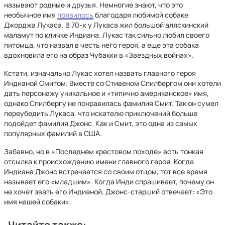
называют родные и друзья. Немногие знают, что это
необычное имя
появилось
благодаря любимой собаке
Джорджа Лукаса. В 70-х у Лукаса жил большой аляскинский
маламут по кличке Индиана. Лукас так сильно любил своего
питомца, что назвал в честь него героя, а еще эта собака
вдохновила его на образ Чубакки в «Звездных войнах».
Кстати, изначально Лукас хотел назвать главного героя
Индианой Смитом. Вместе со Стивеном Спилбергом они хотели
дать персонажу уникальное и «типично американское» имя,
однако Спилбергу не понравилась фамилия Смит. Так он сумел
переубедить Лукаса, что искателю приключений больше
подойдет фамилия Джонс. Как и Смит, это одна из самых
популярных фамилий в США.
Забавно, но в «Последнем крестовом походе» есть тонкая
отсылка к происхождению имени главного героя. Когда
Индиана Джонс встречается со своим отцом, тот все время
называет его «младшим». Когда Инди спрашивает, почему он
не хочет звать его Индианой, Джонс-старший отвечает: «Это
имя нашей собаки».
Читайте также: