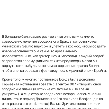
В бондиане были самые разные антагонисты — какие-то
совершенно нелепые вроде Хьюго Дракса, который хотел
уничтожить Землю вирусом и улететь в космос, чтобы создать
новое человечество, а какие-то чрезвычайно
изобретательные, как доктор Ноу и Блофельд. Каждый злодей
задавал тон своему фильму: так что продюсеры могли бы
вернуть кого-нибудь из не самых серьезных врагов Бонда,
чтобы слегка освежить франшизу после мрачной эпохи Крейга.
Кроме того, у многих противников Бонда была довольно
серьезная мотивация воевать с агентом 007 и творить свои
злодейские планы (в отличие от Сафина в «Не время
умирать»). А еще старые злодеи уже возвращались с новым
лицом: так в период Дэниела Крейга появился Блофельд и на
этот раз его сыграл Кристоф Вальц. Зрители тепло приняли
рекаст и знакомого антагониста, поэтому ничто не мешает