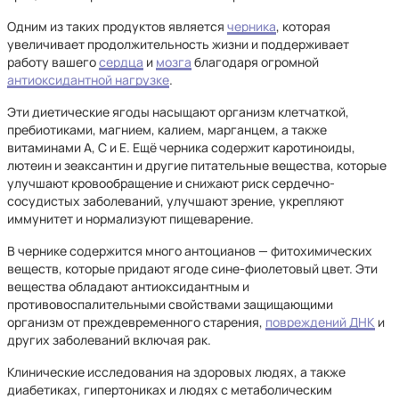
Одним из таких продуктов является
черника
, которая
увеличивает продолжительность жизни и поддерживает
работу вашего
сердца
и
мозга
благодаря огромной
антиоксидантной нагрузке
.
Эти диетические ягоды насыщают организм клетчаткой,
пребиотиками, магнием, калием, марганцем, а также
витаминами А, С и Е. Ещё черника содержит каротиноиды,
лютеин и зеаксантин и другие питательные вещества, которые
улучшают кровообращение и снижают риск сердечно-
сосудистых заболеваний, улучшают зрение, укрепляют
иммунитет и нормализуют пищеварение.
В чернике содержится много антоцианов — фитохимических
веществ, которые придают ягоде сине-фиолетовый цвет. Эти
вещества обладают антиоксидантным и
противовоспалительными свойствами защищающими
организм от преждевременного старения,
повреждений ДНК
и
других заболеваний включая рак.
Клинические исследования на здоровых людях, а также
диабетиках, гипертониках и людях с метаболическим