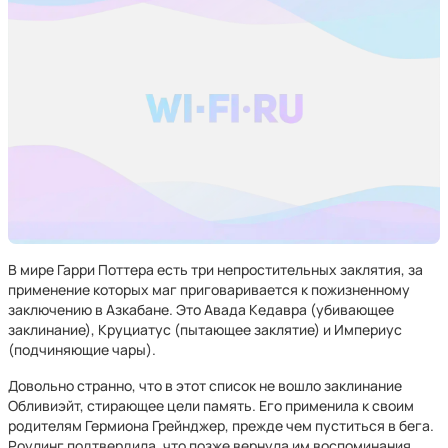
В мире Гарри Поттера есть три непростительных заклятия, за
применение которых маг приговаривается к пожизненному
заключению в Азкабане. Это Авада Кедавра (убивающее
заклинание), Круциатус (пытающее заклятие) и Империус
(подчиняющие чары).
Довольно странно, что в этот список не вошло заклинание
Обливиэйт, стирающее цели память. Его применила к своим
родителям Гермиона Грейнджер, прежде чем пуститься в бега.
Роулинг подтвердила, что позже вернула им воспоминания,