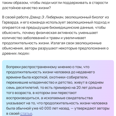
таким образом, чтобы люди могли поддерживать в старости
достойное качество жизни?
В своей работе
Дэвид Э. Либерман
, эволюционный биолог из
Гарварда, и его команда использует эволюционный подход и
опирается на предыдущие биомедицинские данные, чтобы
объяснить, почему физическая активность уменьшает
количество заболеваний и травм и увеличивает
продолжительность жизни. Излагая свои эволюционные
объяснения, авторы разрушают некоторые предположения о
древних людях:
Вопреки распространенному мнению о том, что
продолжительность жизни человека до недавнего
времени была короткой, охотники-собиратели,
пережившие младенчество и детство, живут в среднем
семь десятилетий, то есть примерно на 20 лет дольше
того возраста, в котором они перестают
воспроизводиться, а ископаемые свидетельства
указывают на то, что продолжительность жизни человека
была обычной уже 40 000 лет назад, — утверждают авторы
в своей
статье
.