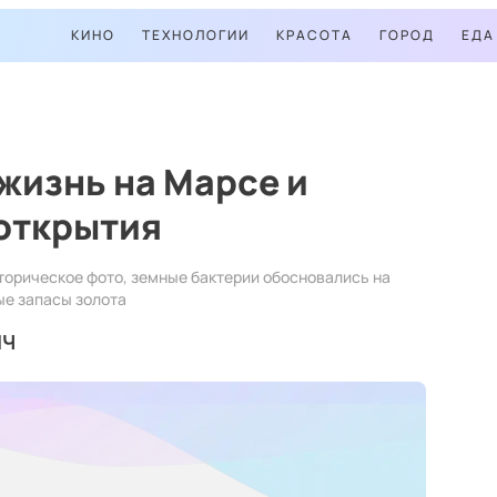
КИНО
ТЕХНОЛОГИИ
КРАСОТА
ГОРОД
ЕДА
 жизнь на Марсе и
 открытия
торическое фото, земные бактерии обосновались на
ые запасы золота
ИЧ