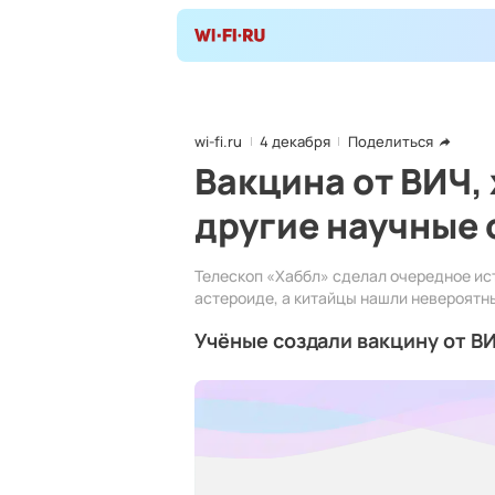
wi-fi.ru
4 декабря
Поделиться
Вакцина от ВИЧ,
другие научные
Телескоп «Хаббл» сделал очередное ис
астероиде, а китайцы нашли невероятн
Учёные создали вакцину от В