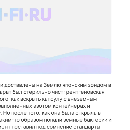
ли доставлены на Землю японским зондом в
парат был стерильно чист: рентгеновская
ого, как вскрыть капсулу с внеземным
заполненных азотом контейнерах и
Но после того, как она была открыла в
каким-то образом попали земные бактерии и
мент поставил под сомнение стандарты