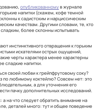
едованию,
опубликованному
в журнале
т горькие напитки (скажем, кофе темной
склонны к садистским и нарциссическим
еским качествам. Другими словами, те, кто
 сладким, более склонны испытывать
ают инстинктивного отвращения к горьким
ристыми искателями острых ощущений,
такие черты характера менее характерны
ее сладкие напитки.
ться своей любви к грейпфрутовому соку?
оз по любимому коктейлю? Совсем нет: это
блюдательным, а для уточнения его
ести пачку дополнительных исследований.
: а на что следует обратить внимание на
ле, деталей много: тут и общее поведение