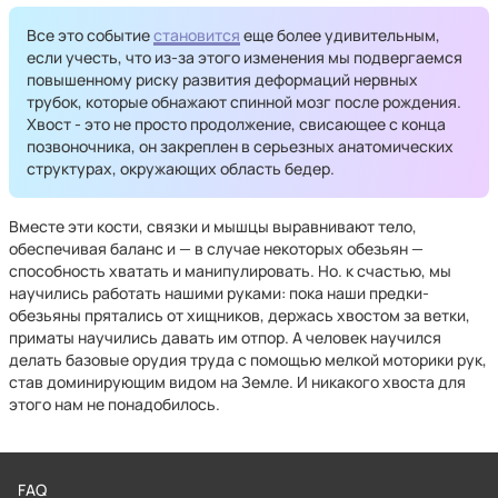
Все это событие
становится
еще более удивительным,
если учесть, что из-за этого изменения мы подвергаемся
повышенному риску развития деформаций нервных
трубок, которые обнажают спинной мозг после рождения.
Хвост - это не просто продолжение, свисающее с конца
позвоночника, он закреплен в серьезных анатомических
структурах, окружающих область бедер.
Вместе эти кости, связки и мышцы выравнивают тело,
обеспечивая баланс и — в случае некоторых обезьян —
способность хватать и манипулировать. Но. к счастью, мы
научились работать нашими руками: пока наши предки-
обезьяны прятались от хищников, держась хвостом за ветки,
приматы научились давать им отпор. А человек научился
делать базовые орудия труда с помощью мелкой моторики рук,
став доминирующим видом на Земле. И никакого хвоста для
этого нам не понадобилось.
FAQ