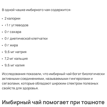
В одной чашке имбирного чая содержится:
2 калории
<1 г углеводов
0 г сахара
0 г диетической клетчатки
0 г жира
9,6 мг натрия
7,2 мг кальция
9,6 мг калия
Исследования показали, что имбирный чай богат биологически
активными соединениями, называемыми гингеролами и
сегаолами, которые обладают широким спектром полезных
свойств для здоровья.
Имбирный чай помогает при тошноте