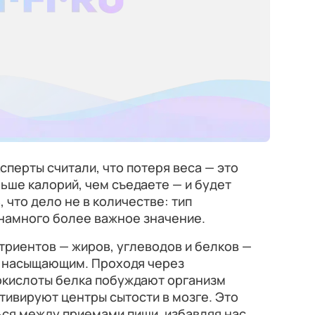
сперты считали, что потеря веса — это
льше калорий, чем съедаете — и будет
, что дело не в количестве: тип
намного более важное значение.
утриентов — жиров, углеводов и белков —
 насыщающим. Проходя через
окислоты белка побуждают организм
тивируют центры сытости в мозге. Это
ся между приемами пищи, избавляя нас