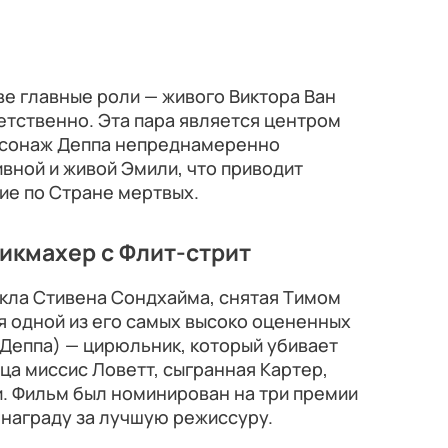
ве главные роли — живого Виктора Ван
етственно. Эта пара является центром
рсонаж Деппа непреднамеренно
вной и живой Эмили, что приводит
ие по Стране мертвых.
икмахер с Флит-стрит
кла Стивена Сондхайма, снятая Тимом
ся одной из его самых высоко оцененных
е Деппа) — цирюльник, который убивает
ца миссис Ловетт, сыгранная Картер,
и. Фильм был номинирован на три премии
л награду за лучшую режиссуру.