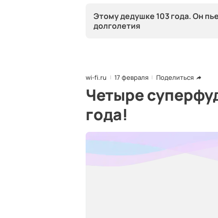
Этому дедушке 103 года. Он пь
долголетия
wi-fi.ru
17 февраля
Поделиться
Четыре суперфуд
года!