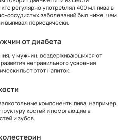
ом говорят данные пяти из шести
 кто регулярно употреблял 400 мл пива в
но-сосудистых заболеваний был ниже, чем
или выпивал периодически.
ужчин от диабета
ния, у мужчин, воздерживающихся от
 развития неправильного усвоения
ически пьет этот напиток.
кости
еалкогольные компоненты пива, например,
труктуру костей и помогающие в
стей и зубов.
 холестерин