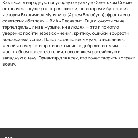
Как писать народную популярную музыку в Советском Союзе,
оставаясь в душе рок-н-рольщиком, новатором и бунтарем?
История Владимира Мулявина (Артем Волобуев), фронтмена
советских «битлов» — ВИА «Песняры». Еще с юности он не
терпел фальши ни в музыке, ни в людях — это и помогло
уверенно пройти через сомнения, критику, ошибки и обрести
всесоюзный успех. Поиск вокалистов и музы, отношения с
женой и дочерью и противостояние недоброжелателям — в
масштабном проекте о гении, покорившем российскую и
западную сцену. Ориентир для всех, кто хочет творить вопреки
всему.