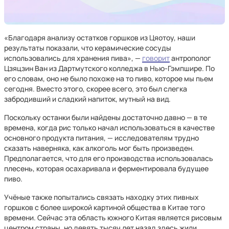
«Благодаря анализу остатков горшков из Цяотоу, наши
результаты показали, что керамические сосуды
использовались для хранения пива», —
говорит
антрополог
Цзяцзин Ван из Дартмутского колледжа в Нью-Гэмпшире. По
его словам, оно не было похоже на то пиво, которое мы пьем
сегодня. Вместо этого, скорее всего, это был слегка
забродивший и сладкий напиток, мутный на вид.
Поскольку останки были найдены достаточно давно — в те
времена, когда рис только начал использоваться в качестве
основного продукта питания, — исследователям трудно
сказать наверняка, как алкоголь мог быть произведен.
Предполагается, что для его производства использовалась
плесень, которая осахаривала и ферментировала будущее
пиво.
Учёные также попытались связать находку этих пивных
горшков с более широкой картиной общества в Китае того
времени. Сейчас эта область южного Китая является рисовым
центром страны, но девять тысяч лет назад здесь жили