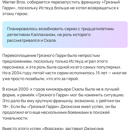
Warner Bros. собирается перезапустить франшизу «Грязный
Гарри», поскольку Иствуд больше не хотел возвращаться к
этому герою.
Планировалось возобновить серию с тридцатилетним
детективом Каллаханом, на роль которого
рассматривался и Скала.
Перевоплощение Грязного Гарри было непростым
предложением, поскольку только Иствуд играл этого
персонажа, и эта роль была одной из его самых популярных.
Но в 2004 году пятой части серии исполнилось 15 лет — многие
уже просто позабыли, что это за герой.
В конце 2000-х годов кинокарьера Скалы была не в лучшей
форме, и ремейк «Грязного Гарри» мог бы изменить ситуацию.
Это дало бы ему крупную франшизу, возможно, с рейтингом
18+. Если бы «Грязный Гарри» Джонсона имел успех, он бы
продолжил его еще несколькими боевиками в похожей
тональности.
Вместо этого успех «Форсажа» заставил Джонсона