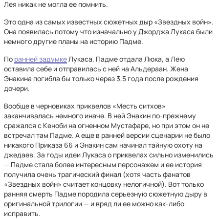
Лея никак не могла ее помнить.
Это одна из самых известных сюжетных дыр «Звездных войн».
Она появилась потому что изначально у Джорджа Лукаса были
немного другие планы на историю Падме.
По
ранней задумке
Лукаса, Падме отдала Люка, а Лею
оставила себе и отправилась с ней на Альдераан. Жена
Энакина погибла бы только через 3,5 года после рождения
дочери.
Вообще в черновиках приквелов «Месть ситхов»
заканчивалась немного иначе. В ней Энакин по-прежнему
сражался с Кеноби на огненном Мустафаре, но при этом он не
встречал там Падме. А еще в ранней версии сценарии не было
никакого Приказа 66 и Энакин сам начинал тайную охоту на
джедаев. За годы идеи Лукаса о приквелах сильно изменились
— Падме стала более интересным персонажем и ее история
получила очень трагический финал (хотя часть фанатов
«Звездных войн» считает концовку нелогичной). Вот только
ранняя смерть Падме породила серьезную сюжетную дыру в
оригинальной трилогии — и вряд ли ее можно как-либо
исправить.