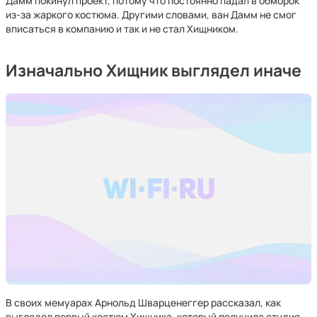
Дамм покинул проект, потому что постоянно падал в обморок
из-за жаркого костюма. Другими словами, ван Дамм не смог
вписаться в компанию и так и не стал Хищником.
Изначально Хищник выглядел иначе
В своих мемуарах Арнольд Шварценеггер рассказал, как
выглядел первый костюм Хищника, который получила студия.