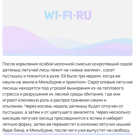
После кормления особой молочной смесью осиротевший седой
детеныш летучей лисы лежит на «мама-валике», сосет
пустышку и покоится в руке. Ей было три недели, когда ее
нашли на земле в Мельбурне и приютили. Сероголовые летучие
лисицы находятся под угрозой вымирания из-за теплового
стресса и разрушения их лесной среды обитания, где они
играют ключевую роль в распространении семян и
опылении. Через восемь недель детеныш будет отлучен от
пустышки, а затем и от цветущего эвкалипта. Через несколько
месяцев летучая лисица присоединится к яслям и наберет
летную форму, затем ее переместят в колонию летучих мышей
Ярра-Бенд, в Мельбурне, после чего уже выпустят на свободу.