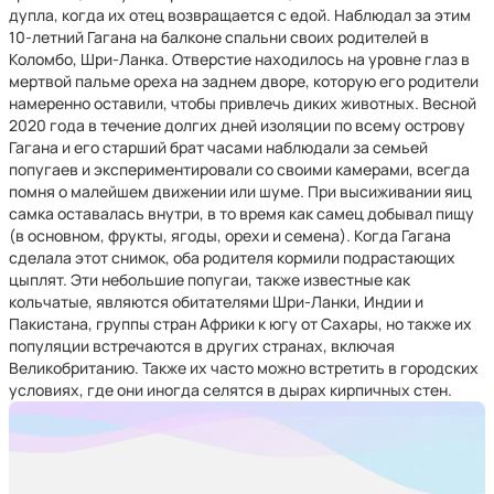
дупла, когда их отец возвращается с едой. Наблюдал за этим
10-летний Гагана на балконе спальни своих родителей в
Коломбо, Шри-Ланка. Отверстие находилось на уровне глаз в
мертвой пальме ореха на заднем дворе, которую его родители
намеренно оставили, чтобы привлечь диких животных. Весной
2020 года в течение долгих дней изоляции по всему острову
Гагана и его старший брат часами наблюдали за семьей
попугаев и экспериментировали со своими камерами, всегда
помня о малейшем движении или шуме. При высиживании яиц
самка оставалась внутри, в то время как самец добывал пищу
(в основном, фрукты, ягоды, орехи и семена). Когда Гагана
сделала этот снимок, оба родителя кормили подрастающих
цыплят. Эти небольшие попугаи, также известные как
кольчатые, являются обитателями Шри-Ланки, Индии и
Пакистана, группы стран Африки к югу от Сахары, но также их
популяции встречаются в других странах, включая
Великобританию. Также их часто можно встретить в городских
условиях, где они иногда селятся в дырах кирпичных стен.