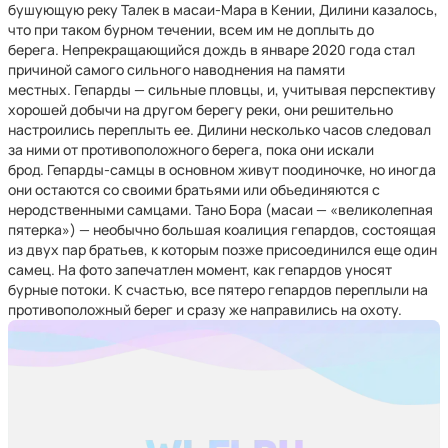
бушующую реку Талек в масаи-Мара в Кении, Дилини казалось,
что при таком бурном течении, всем им не доплыть до
берега. Непрекращающийся дождь в январе 2020 года стал
причиной самого сильного наводнения на памяти
местных. Гепарды — сильные пловцы, и, учитывая перспективу
хорошей добычи на другом берегу реки, они решительно
настроились переплыть ее. Дилини несколько часов следовал
за ними от противоположного берега, пока они искали
брод. Гепарды-самцы в основном живут поодиночке, но иногда
они остаются со своими братьями или объединяются с
неродственными самцами. Тано Бора (масаи — «великолепная
пятерка») — необычно большая коалиция гепардов, состоящая
из двух пар братьев, к которым позже присоединился еще один
самец. На фото запечатлен момент, как гепардов уносят
бурные потоки. К счастью, все пятеро гепардов переплыли на
противоположный берег и сразу же направились на охоту.