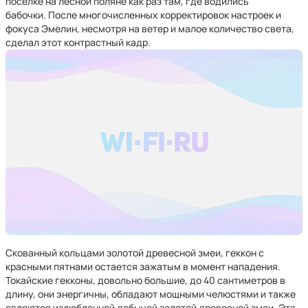
поселке на лесной поляне как раз там, где водились
бабочки. После многочисленных корректировок настроек и
фокуса Эмелин, несмотря на ветер и малое количество света,
сделал этот контрастный кадр.
Скованный кольцами золотой древесной змеи, геккон с
красными пятнами остается зажатым в момент нападения.
Токайские гекконы, довольно большие, до 40 сантиметров в
длину, они энергичны, обладают мощными челюстями и также
являются излюбленной добычей золотой древесной змеи. Эта