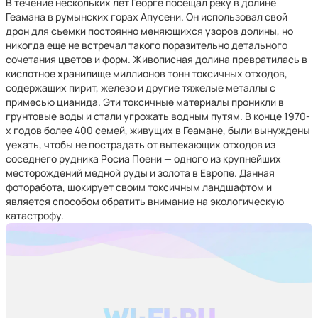
В течение нескольких лет Георге посещал реку в долине
Геамана в румынских горах Апусени. Он использовал свой
дрон для съемки постоянно меняющихся узоров долины, но
никогда еще не встречал такого поразительно детального
сочетания цветов и форм. Живописная долина превратилась в
кислотное хранилище миллионов тонн токсичных отходов,
содержащих пирит, железо и другие тяжелые металлы с
примесью цианида. Эти токсичные материалы проникли в
грунтовые воды и стали угрожать водным путям. В конце 1970-
х годов более 400 семей, живущих в Геамане, были вынуждены
уехать, чтобы не пострадать от вытекающих отходов из
соседнего рудника Росиа Поени — одного из крупнейших
месторождений медной руды и золота в Европе. Данная
фоторабота, шокирует своим токсичным ландшафтом и
является способом обратить внимание на экологическую
катастрофу.