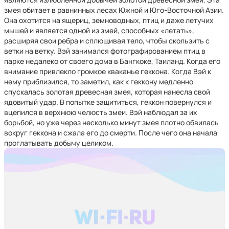
змея обитает в равнинных лесах Южной и Юго-Восточной Азии.
Она охотится на ящериц, земноводных, птиц и даже летучих
мышей и является одной из змей, способных «летать»,
расширяя свои ребра и сплющивая тело, чтобы скользить с
ветки на ветку. Вэй занимался фотографированием птиц в
парке недалеко от своего дома в Бангкоке, Таиланд. Когда его
внимание привлекло громкое кваканье геккона. Когда Вэй к
нему приблизился, то заметил, как к геккону медленно
спускалась золотая древесная змея, которая нанесла свой
ядовитый удар. В попытке защититься, геккон повернулся и
вцепился в верхнюю челюсть змеи. Вэй наблюдал за их
борьбой, но уже через несколько минут змея плотно обвилась
вокруг геккона и сжала его до смерти. После чего она начала
проглатывать добычу целиком.