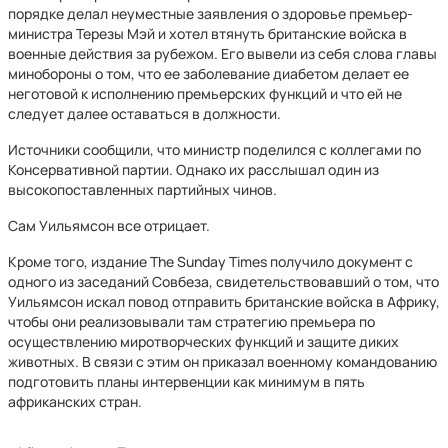
порядке делал неуместные заявления о здоровье премьер-
министра Терезы Мэй и хотел втянуть британские войска в
военные действия за рубежом. Его вывели из себя слова главы
минобороны о том, что ее заболевание диабетом делает ее
неготовой к исполнению премьерских функций и что ей не
следует далее оставаться в должности.
Источники сообщили, что министр поделился с коллегами по
Консервативной партии. Однако их расслышал один из
высокопоставленных партийных чинов.
Сам Уильямсон все отрицает.
Кроме того, издание The Sunday Times получило документ с
одного из заседаний Совбеза, свидетельствовавший о том, что
Уильямсон искал повод отправить британские войска в Африку,
чтобы они реализовывали там стратегию премьера по
осуществлению миротворческих функций и защите диких
животных. В связи с этим он приказал военному командованию
подготовить планы интервенции как минимум в пять
африканских стран.