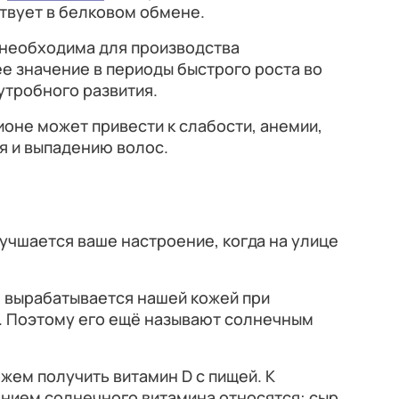
твует в белковом обмене.
 необходима для производства
е значение в периоды быстрого роста во
утробного развития.
ионе может привести к слабости, анемии,
я и выпадению волос.
лучшается ваше настроение, когда на улице
ин вырабатывается нашей кожей при
. Поэтому его ещё называют солнечным
ем получить витамин D c пищей. К
нием солнечного витамина относятся: сыр