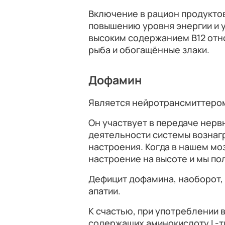
Включение в рацион продуктов
повышению уровня энергии и 
высоким содержанием B12 отно
рыба и обогащённые злаки.
Дофамин
Является нейротрансмиттером
Он участвует в передаче нерв
деятельности системы вознаг
настроения. Когда в нашем мо
настроение на высоте и мы по
Дефицит дофамина, наоборот, 
апатии.
К счастью, при употреблении в
содержащих аминокислоту L-т