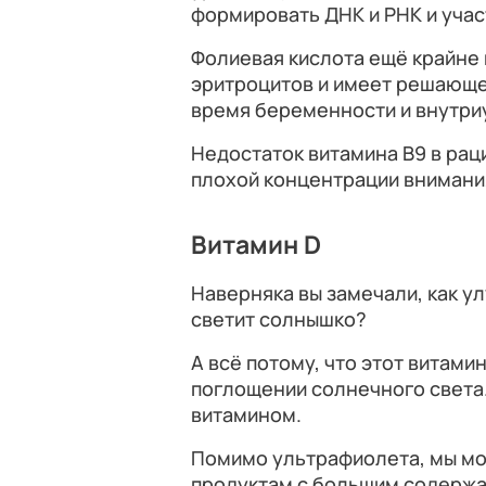
формировать ДНК и РНК и учас
Фолиевая кислота ещё крайне
эритроцитов и имеет решающе
время беременности и внутри
Недостаток витамина B9 в рац
плохой концентрации внимани
Витамин D
Наверняка вы замечали, как у
светит солнышко?
А всё потому, что этот витам
поглощении солнечного света
витамином.
Помимо ультрафиолета, мы мож
продуктам с большим содержа