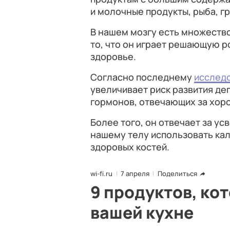
и молочные продукты, рыба, гр
В нашем мозгу есть множество
то, что он играет решающую р
здоровье.
Согласно последнему
исслед
увеличивает риск развития деп
гормонов, отвечающих за хор
Более того, он отвечает за ус
нашему телу использовать кал
здоровых костей.
wi-fi.ru
7 апреля
Поделиться
9 продуктов, ко
вашей кухне