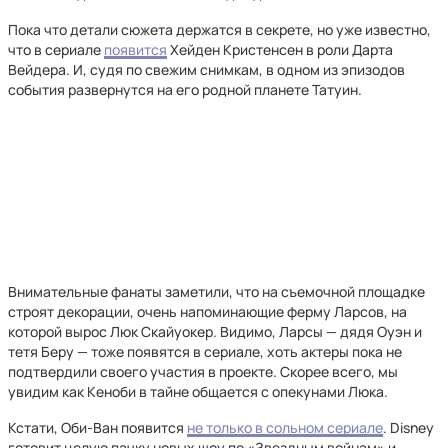
Пока что детали сюжета держатся в секрете, но уже известно,
что в сериале
появится
Хейден Кристенсен в роли Дарта
Вейдера. И, судя по свежим снимкам, в одном из эпизодов
события развернутся на его родной планете Татуин.
Внимательные фанаты заметили, что на съемочной площадке
строят декорации, очень напоминающие ферму Ларсов, на
которой вырос Люк Скайуокер. Видимо, Ларсы — дядя Оуэн и
тетя Беру — тоже появятся в сериале, хоть актеры пока не
подтвердили своего участия в проекте. Скорее всего, мы
увидим как Кеноби в тайне общается с опекунами Люка.
Кстати, Оби-Ван появится
не только в сольном сериале
. Disney
готовит целую пачку новых шоу по «Звездным войнам» и